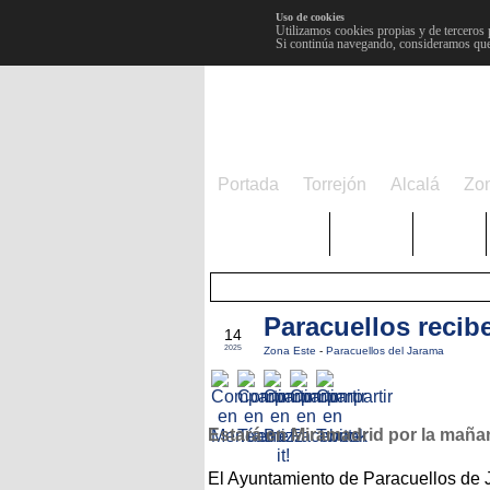
Uso de cookies
Utilizamos cookies propias y de terceros 
Si continúa navegando, consideramos que
Portada
Torrejón
Alcalá
Zo
TRENDING
Púnica
Metro
Paracuellos recib
AGO
14
2025
Zona Este
-
Paracuellos del Jarama
Estará en Miramadrid por la maña
El Ayuntamiento de Paracuellos de