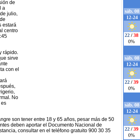
sión de
l a
e julio,
 de
 estará
al centro
:45
y rápido.
que sirve
ante
ta con el
ará
espués,
igerio,
rmal. No
 es
angre son tener entre 18 y 65 años, pesar más de 50
nantes deben aportar el Documento Nacional de
stancia, consultar en el teléfono gratuito 900 30 35