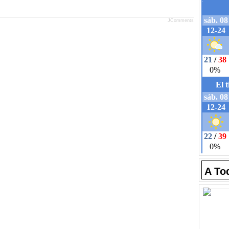
JComments
A To