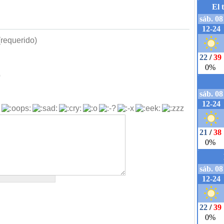
requerido)
b