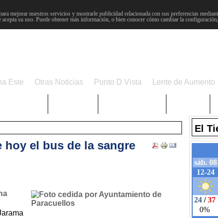
para mejorar nuestros servicios y mostrarle publicidad relacionada con sus preferencias mediante
 acepta su uso. Puede obtener más información, o bien conocer cómo cambiar la configuración
na Este
Otras Noticias
Punto D Vista
Lente de Aumento
Choniblog
MetroEste
Semana Santa
Sucesos
El T
e hoy el bus de la sangre
na
 Jarama