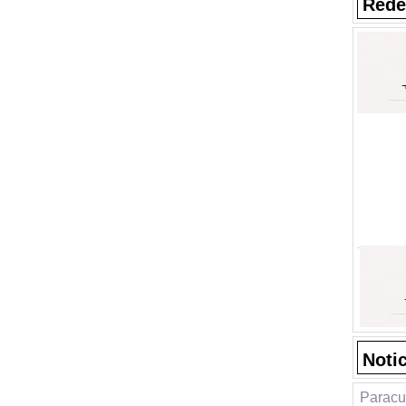
Rede
Noti
Paracue