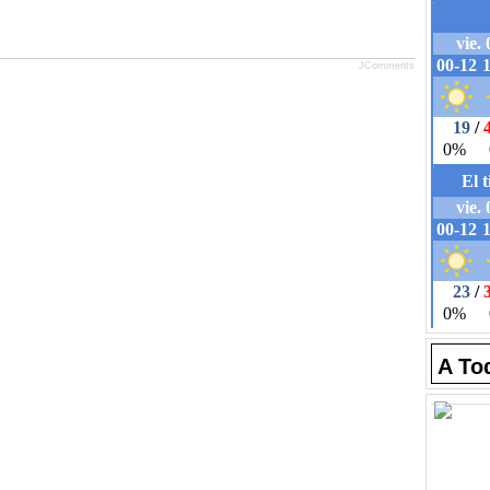
JComments
A To