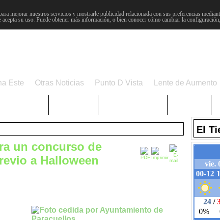
para mejorar nuestros servicios y mostrarle publicidad relacionada con sus preferencias mediante
 acepta su uso. Puede obtener más información, o bien conocer cómo cambiar la configuración
na Este
Otras Noticias
Punto D Vista
Lente de Aumento
Choniblog
MetroEste
Semana Santa
Sucesos
El T
ra un concurso de
previo a Halloween