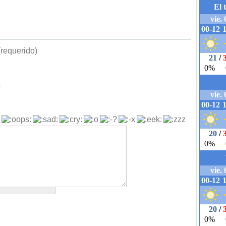
requerido)
b