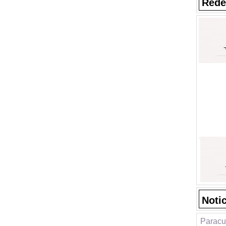
Rede
Noti
Paracu