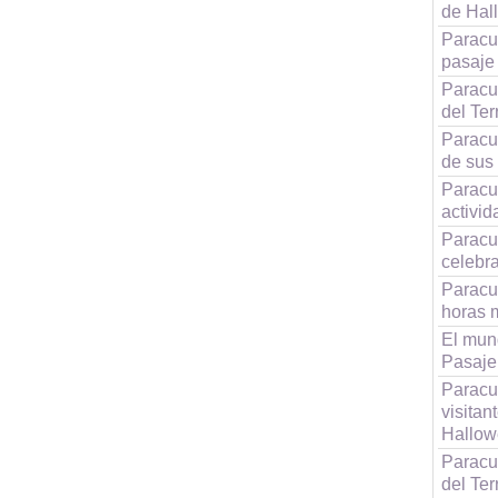
de Hal
Paracu
pasaje 
Paracu
del Ter
Paracu
de sus
Paracu
activi
Paracue
celebr
Paracue
horas 
El mund
Pasaje 
Paracu
visitan
Hallo
Paracu
del Te