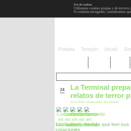
Uso de cookies
Utilizamos cookies propias y de terceros 
Si continúa navegando, consideramos que
Portada
Torrejón
Alcalá
Zo
TRENDING
Púnica
Metro
La Terminal prepa
OCT
24
relatos de terror 
2024
Zona Este
-
Paracuellos del Jarama
Los autores tendrán que leer sus
creaciones