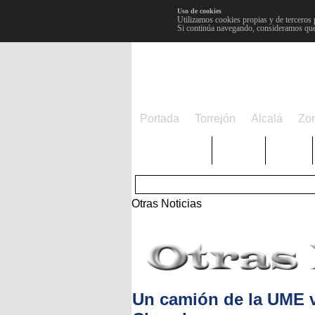
Uso de cookies
Utilizamos cookies propias y de terceros 
Si continúa navegando, consideramos que
Portada
Torrejón
Alcalá
Zo
TRENDING
Púnica
Metro
Otras Noticias
Un camión de la UME 