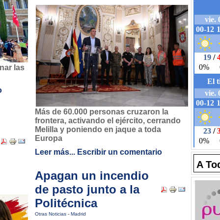
nar las
o
Más de 60.000 personas cruzaron la
frontera, activando el ejército, cerrando
Melilla y poniendo en jaque a toda
Europa
Leer más...
Escribir un comentario
A To
Apagan un incendio
de pasto junto a la
Politécnica
Otras Noticias
-
Madrid