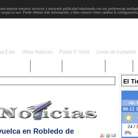
para mejorar nuestros servicios y mostrarle publicidad relacionada con sus preferencias mediante
 acepta su uso. Puede obtener más información, o bien conocer cómo cambiar la configuración
na Este
Otras Noticias
Punto D Vista
Lente de Aumento
Choniblog
MetroEste
Semana Santa
Sucesos
El T
vuelca en Robledo de