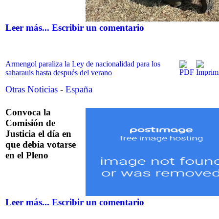
Leer más...
Escribir un comentario
Armengol paraliza la Ley de nacionalidad para los
saharauis hasta después del verano
Otras Noticias
-
España
Convoca la
Comisión de
Justicia el día en
que debía votarse
en el Pleno
Leer más...
Escribir un comentario