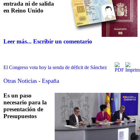
entrada ni de salida
en Reino Unido
Leer más...
Escribir un comentario
El Congreso vota hoy la senda de déficit de Sánchez
Otras Noticias
-
España
Es un paso
necesario para la
presentación de
Presupuestos