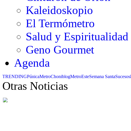
Kaleidoskopio
El Termómetro
Salud y Espiritualidad
Geno Gourmet
Agenda
TRENDING
Púnica
Metro
Choniblog
MetroEste
Semana Santa
Sucesos
Otras Noticias