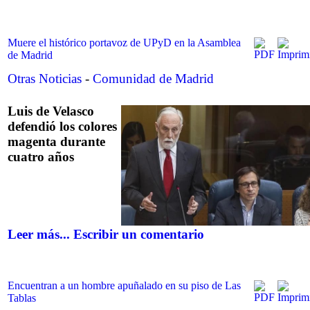
Muere el histórico portavoz de UPyD en la Asamblea
de Madrid
Otras Noticias
-
Comunidad de Madrid
Luis de Velasco
defendió los colores
magenta durante
cuatro años
Leer más...
Escribir un comentario
Encuentran a un hombre apuñalado en su piso de Las
Tablas