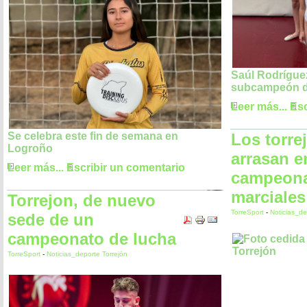
Saúl Rodríguez
subcampeón d
Leer más...
Esc
Los torre
Se celebra este fin de semana en
Logroño
arrasan e
Leer más...
Escribir un comentario
campeona
marciales
Torrejon, de nuevo
TorreSport
-
Noticias_de
sede de un
campeonato de lucha
TorreSport
-
Noticias_deporte Torrejón