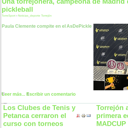
Una torrejonera, campeona de Madrid 
pickleball
TorreSport
-
Noticias_deporte Torrejón
Paula Clemente compite en el AsDePickle
Leer más...
Escribir un comentario
Los Clubes de Tenis y
Torrejón 
Petanca cerraron el
primera e
curso con torneos
MADCUP d