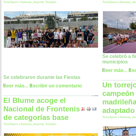
TorreSport
-
Noticias_deporte Torrejón
TorreSport
-
Noticias_de
Se celebró a f
municipios
Leer más...
Esc
Se celebraron durante las Fiestas
Un torrej
Leer más...
Escribir un comentario
campeón d
El Blume acoge el
madrileña
Nacional de Frontenis
adaptado
de categorías base
TorreSport
-
Noticias_de
TorreSport
-
Noticias_deporte Torrejón