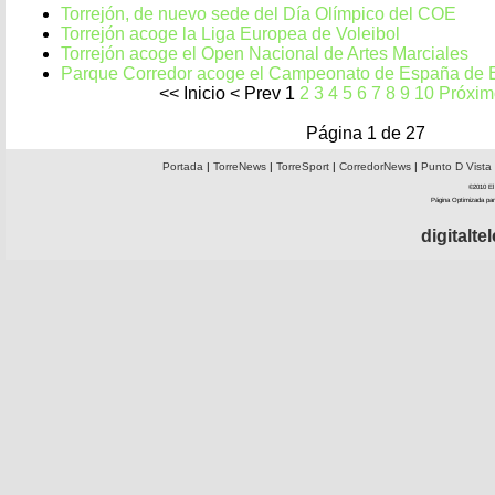
Torrejón, de nuevo sede del Día Olímpico del COE
Torrejón acoge la Liga Europea de Voleibol
Torrejón acoge el Open Nacional de Artes Marciales
Parque Corredor acoge el Campeonato de España de 
<<
Inicio
<
Prev
1
2
3
4
5
6
7
8
9
10
Próxim
Página 1 de 27
Portada
|
TorreNews
|
TorreSport
|
CorredorNews
|
Punto D Vista
©2010 El 
Página Optimizada par
digitalt