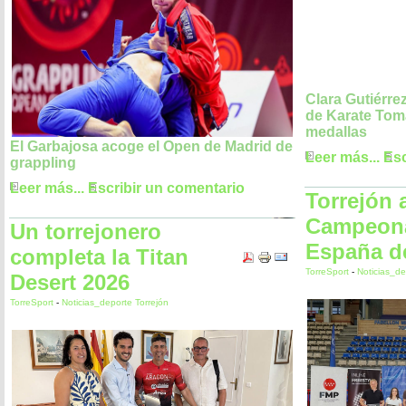
Clara Gutiérre
de Karate Tom
medallas
El Garbajosa acoge el Open de Madrid de
Leer más...
Esc
grappling
Leer más...
Escribir un comentario
Torrejón 
Campeona
Un torrejonero
España de
completa la Titan
TorreSport
-
Noticias_de
Desert 2026
TorreSport
-
Noticias_deporte Torrejón