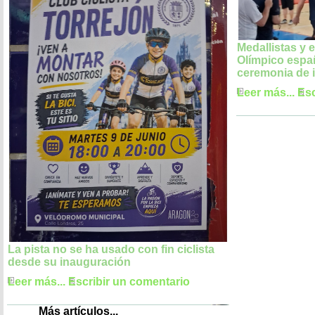
Medallistas y 
Olímpico españ
ceremonia de 
Leer más...
Esc
La pista no se ha usado con fin ciclista
desde su inauguración
Leer más...
Escribir un comentario
Más artículos...