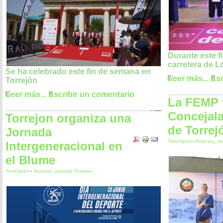
Durante este f
carretera de 
Se ha celebrado este fin de semana en
Leer más...
Esc
Torrejón
Leer más...
Escribir un comentario
La FEMP fe
Concejala
Torrejon organiza una
de Torrej
Jornada
TorreSport
-
Noticias_de
Intergeneracional en
el Blume
TorreSport
-
Noticias_deporte Torrejón