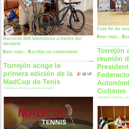
Este fin de se
Leer más...
Esc
Recorrió 600 kilómetros a través del
desierto
Torrejón 
Leer más...
Escribir un comentario
reunión 
Torrejón acoge la
President
primera edición de la
Federaci
MadCup de Tenis
Autonómi
TorreSport
-
Noticias_deporte Torrejón
Ciclismo
TorreSport
-
Noticias_de