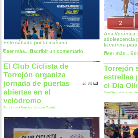
Ana Verónica c
adolescencia 
Este sábado por la mañana
la carrera para
Leer más...
Escribir un comentario
Leer más...
Esc
El Club Ciclista de
Torrejón 
Torrejón organiza
estrellas 
jornada de puertas
el Día Ol
abiertas en el
TorreSport
-
Noticias_de
velódromo
TorreSport
-
Noticias_deporte Torrejón