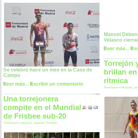
Manuel Deben,
Velasco cierra
Leer más...
Esc
Torrejón 
Se celebró hace un mes en la Casa de
brillan e
Campo
rítmica
Leer más...
Escribir un comentario
TorreSport
-
Noticias_de
Una torrejonera
compite en el Mundial
de Frisbee sub-20
TorreSport
-
Noticias_deporte Torrejón