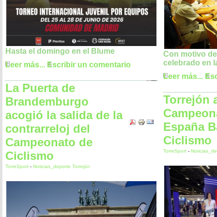
Hasta el domingo en el Blume
Con motivo d
celebrado en l
Leer más...
Escribir un comentario
Leer más...
Esc
La Puerta de
Torrejón 
Brandemburgo
Campeona
acogió la salida de la
España B
contrarreloj del
Ciclismo
Campeonato de
TorreSport
-
Noticias_de
Ciclismo
TorreSport
-
Noticias_deporte Torrejón