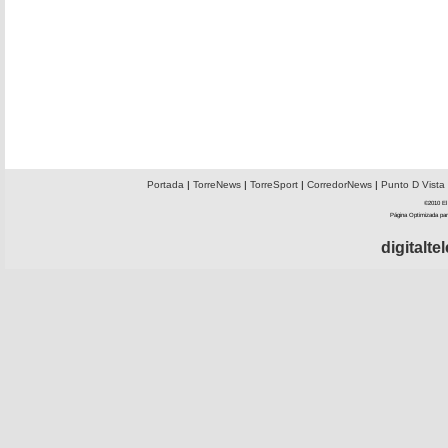
Portada
|
TorreNews
|
TorreSport
|
CorredorNews
|
Punto D Vista
©2010 El 
Página Optimizada par
digitalt