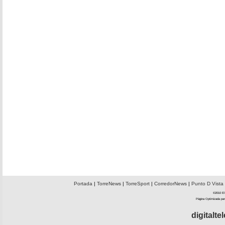
Portada
|
TorreNews
|
TorreSport
|
CorredorNews
|
Punto D Vista
©2010 El 
Página Optimizada par
digitalt