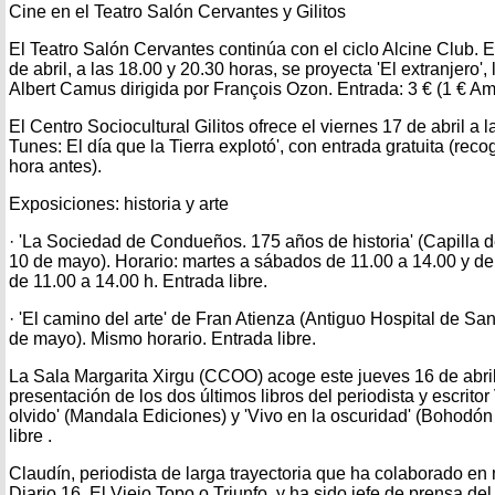
Cine en el Teatro Salón Cervantes y Gilitos
El Teatro Salón Cervantes continúa con el ciclo Alcine Club. E
de abril, a las 18.00 y 20.30 horas, se proyecta 'El extranjero'
Albert Camus dirigida por François Ozon. Entrada: 3 € (1 € Am
El Centro Sociocultural Gilitos ofrece el viernes 17 de abril a
Tunes: El día que la Tierra explotó', con entrada gratuita (re
hora antes).
Exposiciones: historia y arte
· 'La Sociedad de Condueños. 175 años de historia' (Capilla del
10 de mayo). Horario: martes a sábados de 11.00 a 14.00 y d
de 11.00 a 14.00 h. Entrada libre.
· 'El camino del arte' de Fran Atienza (Antiguo Hospital de San
de mayo). Mismo horario. Entrada libre.
La Sala Margarita Xirgu (CCOO) acoge este jueves 16 de abril
presentación de los dos últimos libros del periodista y escritor 
olvido' (Mandala Ediciones) y 'Vivo en la oscuridad' (Bohodón
libre .
Claudín, periodista de larga trayectoria que ha colaborado en
Diario 16, El Viejo Topo o Triunfo, y ha sido jefe de prensa d