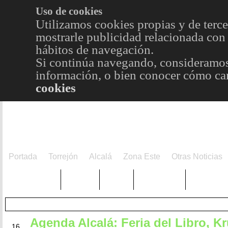
Uso de cookies
Utilizamos cookies propias y de terce
mostrarle publicidad relacionada con 
hábitos de navegación.
Si continúa navegando, consideramos
información, o bien conocer cómo cam
cookies
Portada
Torrejón
Alcalá
Zona Este
Otras Noticias
TRENDING
Púnica
Metro
Choniblog
MetroEst
Agenda Alcalá: Feria del Libro, K
ABR
16