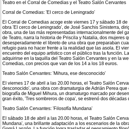
Teatro en el Corral de Comedias y el Teatro Salón Cervantes
Corral de Comedias: 'El cerco de Leningrado'
El Corral de Comedias acoge este viernes 17 y sábado 18 de ab
obra 'El cerco de Leningrado', de José Sanchis Sinisterra, di
obra, una de las más representadas internacionalmente del g
de Teatro, narra la historia de Priscila y Natalia, dos mujeres
desesperadamente el libreto de una obra que preparaban cua
refugio para no hacer frente a la realidad que las asola. El vie
encuentro del equipo artístico con el público tras la función.
adquirirse en la taquilla del Teatro Salón Cervantes y en la w
Comedias, con precios que van de los 14 a los 18 euros.
Teatro Salón Cervantes: 'Mihura, ese desconocido'
El viernes 17 de abril a las 20.00 horas, el Teatro Salón Cerv
desconocido', una obra con dramaturgia de Adrián Perea que 
biografía de Miguel Mihura, un dramaturgo marcado por desen
gran éxito, 'Tres sombreros de copa', se estrenó dos décadas 
Teatro Salón Cervantes: 'Filosofía Mundana'
El sábado 18 de abril a las 20.00 horas, el Teatro Salón Cerva
Mundana', una brillante adaptación a los escenarios de la obra
Gomá Lanzón. La función logra trasladar el pensamiento filosóf