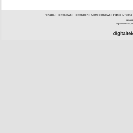
Portada
|
TorreNews
|
TorreSport
|
CorredorNews
|
Punto D Vista
©2010 El 
Página Optimizada par
digitalt