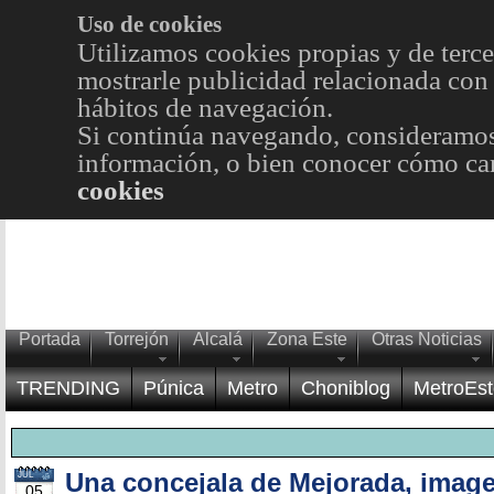
Uso de cookies
Utilizamos cookies propias y de terce
mostrarle publicidad relacionada con 
hábitos de navegación.
Si continúa navegando, consideramos
información, o bien conocer cómo cam
cookies
Portada
Torrejón
Alcalá
Zona Este
Otras Noticias
TRENDING
Púnica
Metro
Choniblog
MetroEst
Una concejala de Mejorada, image
JUL
05