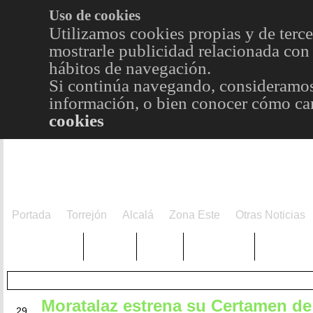
Uso de cookies
Utilizamos cookies propias y de terce
mostrarle publicidad relacionada con 
hábitos de navegación.
Si continúa navegando, consideramos
información, o bien conocer cómo cam
cookies
Portada
Torrejón
Alcalá
Zona Este
Otras Noticias
TRENDING
Púnica
Metro
Choniblog
MetroEst
Moratalaz estrena su Certamen de
SEP
29