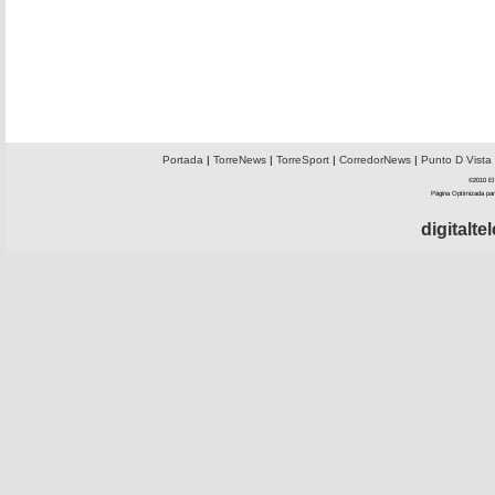
Portada
|
TorreNews
|
TorreSport
|
CorredorNews
|
Punto D Vista
©2010 El 
Página Optimizada par
digitalt