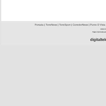
Portada
|
TorreNews
|
TorreSport
|
CorredorNews
|
Punto D Vista
©2010 El 
Página Optimizada par
digitalt