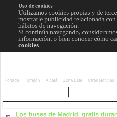
Uso de cookies
Utilizamos cookies propias y de terce
mostrarle publicidad relacionada con 
hábitos de navegación.
Si continúa navegando, consideramos
información, o bien conocer cómo cam
cookies
Portada
Torrejón
Alcalá
Zona Este
Otras Noticias
TRENDING
Púnica
Metro
Choniblog
MetroEst
Los buses de Madrid, gratis duran
SEP
02