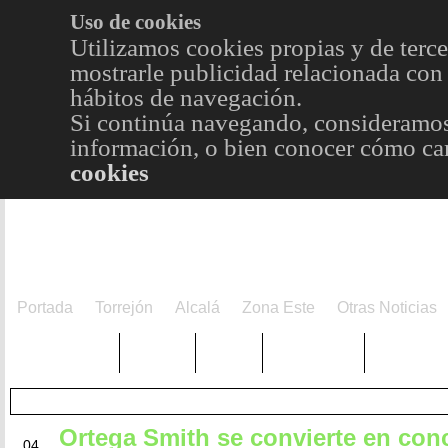
Uso de cookies
Utilizamos cookies propias y de terce
mostrarle publicidad relacionada con 
hábitos de navegación.
Si continúa navegando, consideramos
información, o bien conocer cómo cam
cookies
Portada
Torrejón
Alcalá
Zona Este
Otras Noticias
TRENDING
Púnica
Metro
Choniblog
MetroEst
Ortega Smith se convierte en con
JUL
04