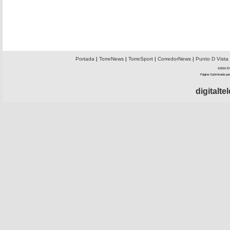
Portada
|
TorreNews
|
TorreSport
|
CorredorNews
|
Punto D Vista
©2010 El 
Página Optimizada par
digitalt