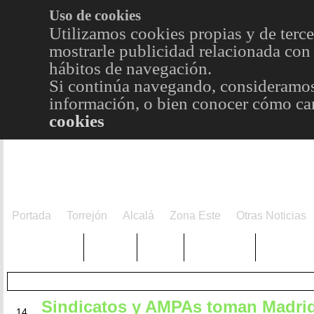
Uso de cookies
Utilizamos cookies propias y de terce
mostrarle publicidad relacionada con 
hábitos de navegación.
Si continúa navegando, consideramos
información, o bien conocer cómo cam
cookies
Portada
Torrejón
Alcalá
Zona Este
Otras Noticias
TRENDING
Púnica
Metro
Choniblog
MetroEst
Sindicatos y AMPAs toman Madrid
JUN
14