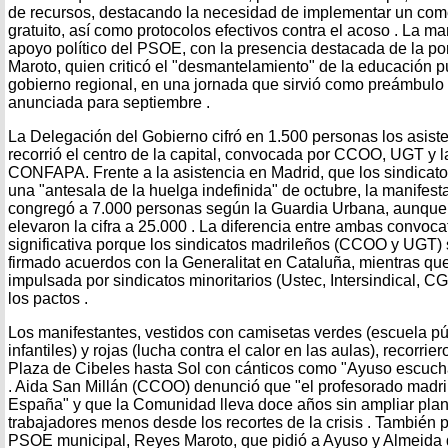
de recursos, destacando la necesidad de implementar un come
gratuito, así como protocolos efectivos contra el acoso . La ma
apoyo político del PSOE, con la presencia destacada de la p
Maroto, quien criticó el "desmantelamiento" de la educación pú
gobierno regional, en una jornada que sirvió como preámbulo 
anunciada para septiembre .
La Delegación del Gobierno cifró en 1.500 personas los asist
recorrió el centro de la capital, convocada por CCOO, UGT y 
CONFAPA. Frente a la asistencia en Madrid, que los sindica
una "antesala de la huelga indefinida" de octubre, la manifes
congregó a 7.000 personas según la Guardia Urbana, aunque
elevaron la cifra a 25.000 . La diferencia entre ambas convoc
significativa porque los sindicatos madrileños (CCOO y UGT)
firmado acuerdos con la Generalitat en Cataluña, mientras que a
impulsada por sindicatos minoritarios (Ustec, Intersindical, 
los pactos .
Los manifestantes, vestidos con camisetas verdes (escuela púb
infantiles) y rojas (lucha contra el calor en las aulas), recorri
Plaza de Cibeles hasta Sol con cánticos como "Ayuso escucha,
. Aida San Millán (CCOO) denunció que "el profesorado madri
España" y que la Comunidad lleva doce años sin ampliar plant
trabajadores menos desde los recortes de la crisis . También p
PSOE municipal, Reyes Maroto, que pidió a Ayuso y Almeida q