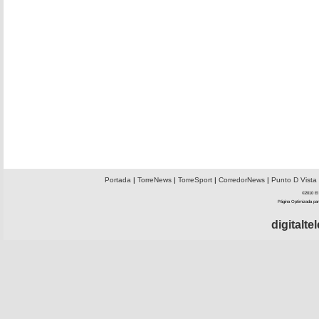
Portada
|
TorreNews
|
TorreSport
|
CorredorNews
|
Punto D Vista
©2010 El 
Página Optimizada par
digitalt