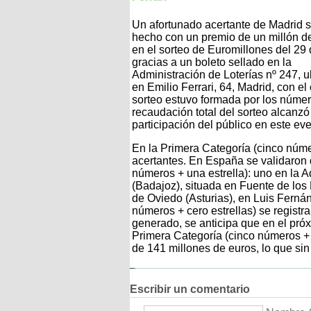
Un afortunado acertante de Madrid 
hecho con un premio de un millón d
en el sorteo de Euromillones del 29
gracias a un boleto sellado en la
Administración de Loterías nº 247, 
en Emilio Ferrari, 64, Madrid, con
sorteo estuvo formada por los números
recaudación total del sorteo alcanzó 
participación del público en este eve
En la Primera Categoría (cinco númer
acertantes. En España se validaron
números + una estrella): uno en la A
(Badajoz), situada en Fuente de los
de Oviedo (Asturias), en Luis Ferná
números + cero estrellas) se registr
generado, se anticipa que en el pró
Primera Categoría (cinco números + 
de 141 millones de euros, lo que si
Escribir un comentario