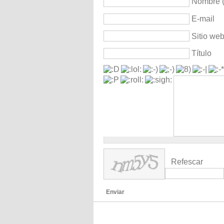
Nombre (
E-mail
Sitio we
Título
Refescar
Enviar