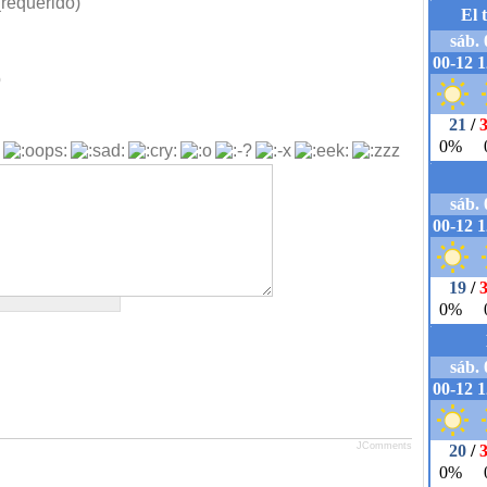
requerido)
b
JComments