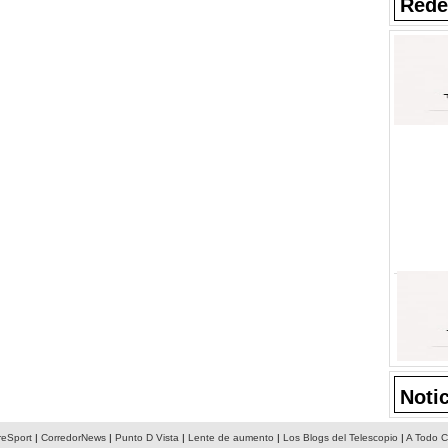
Rede
Noti
reSport
|
CorredorNews
|
Punto D Vista
|
Lente de aumento
|
Los Blogs del Telescopio
|
A Todo C