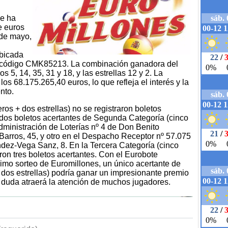
se ha
e euros
 de mayo,
ubicada
 el código CMK85213. La combinación ganadora del
 5, 14, 35, 31 y 18, y las estrellas 12 y 2. La
los 68.175.265,40 euros, lo que refleja el interés y la
nto.
os + dos estrellas) no se registraron boletos
 dos boletos acertantes de Segunda Categoría (cinco
dministración de Loterías nº 4 de Don Benito
 Barros, 45, y otro en el Despacho Receptor nº 57.075
ndez-Vega Sanz, 8. En la Tercera Categoría (cinco
aron tres boletos acertantes. Con el Eurobote
ximo sorteo de Euromillones, un único acertante de
dos estrellas) podría ganar un impresionante premio
n duda atraerá la atención de muchos jugadores.