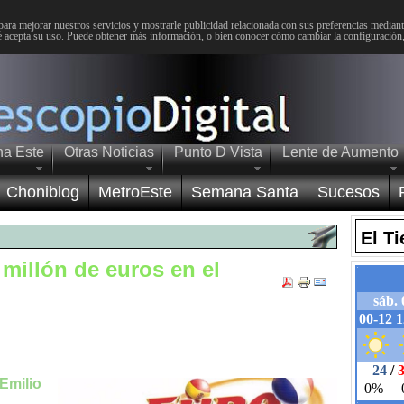
para mejorar nuestros servicios y mostrarle publicidad relacionada con sus preferencias mediante
 acepta su uso. Puede obtener más información, o bien conocer cómo cambiar la configuración
na Este
Otras Noticias
Punto D Vista
Lente de Aumento
Choniblog
MetroEste
Semana Santa
Sucesos
El T
 millón de euros en el
 Emilio