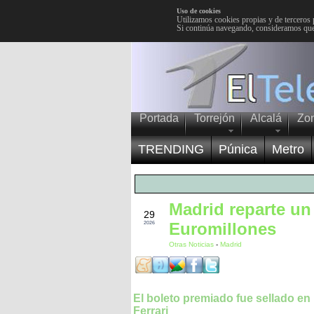
Uso de cookies
Utilizamos cookies propias y de terceros 
Si continúa navegando, consideramos que
Portada
Torrejón
Alcalá
Zo
TRENDING
Púnica
Metro
Madrid reparte un
MAY
29
Euromillones
2026
Otras Noticias
-
Madrid
El boleto premiado fue sellado en
Ferrari