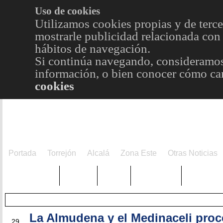
Uso de cookies
Utilizamos cookies propias y de terce
mostrarle publicidad relacionada con 
hábitos de navegación.
Si continúa navegando, consideramos
información, o bien conocer cómo cam
cookies
Portada
Torrejón
Alcalá
Zona Este
Otras Noticias
TRENDING
Púnica
Metro
Choniblog
MetroEst
La Almudena y el Medinaceli pro
MAY
29