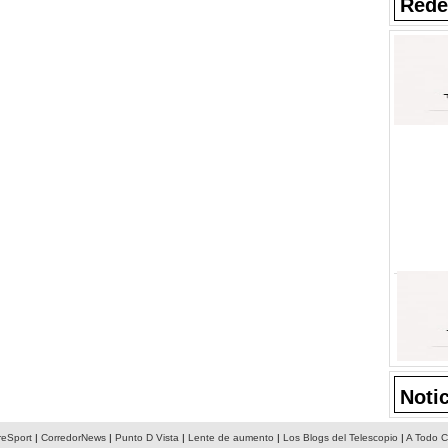
Rede
Noti
reSport
|
CorredorNews
|
Punto D Vista
|
Lente de aumento
|
Los Blogs del Telescopio
|
A Todo C