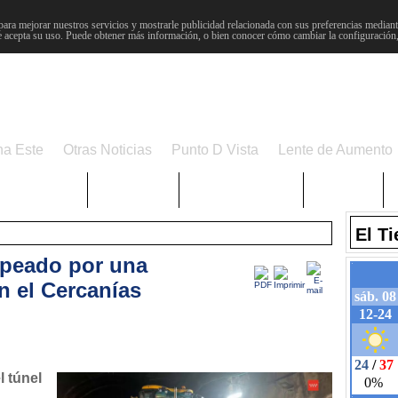
para mejorar nuestros servicios y mostrarle publicidad relacionada con sus preferencias mediante
 acepta su uso. Puede obtener más información, o bien conocer cómo cambiar la configuración
na Este
Otras Noticias
Punto D Vista
Lente de Aumento
Choniblog
MetroEste
Semana Santa
Sucesos
El T
lpeado por una
n el Cercanías
l túnel