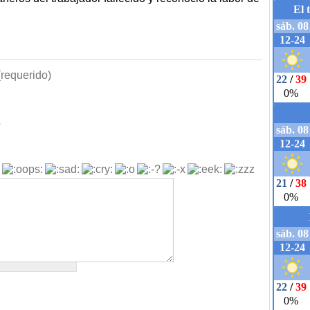
requerido)
b