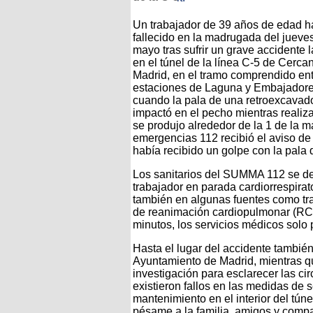
Un trabajador de 39 años de edad h
fallecido en la madrugada del jueve
mayo tras sufrir un grave accidente 
en el túnel de la línea C-5 de Cerca
Madrid, en el tramo comprendido ent
estaciones de Laguna y Embajadore
cuando la pala de una retroexcavado
impactó en el pecho mientras realiza
se produjo alrededor de la 1 de la m
emergencias 112 recibió el aviso de
había recibido un golpe con la pala 
Los sanitarios del SUMMA 112 se de
trabajador en parada cardiorrespirat
también en algunas fuentes como tr
de reanimación cardiopulmonar (RC
minutos, los servicios médicos solo p
Hasta el lugar del accidente tambié
Ayuntamiento de Madrid, mientras qu
investigación para esclarecer las cir
existieron fallos en las medidas de 
mantenimiento en el interior del tún
pésame a la familia, amigos y compañ