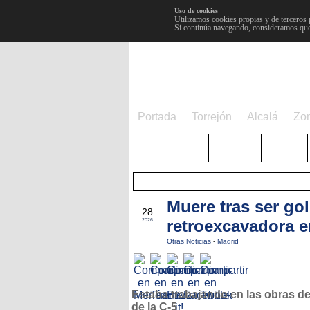
Uso de cookies
Utilizamos cookies propias y de terceros 
Si continúa navegando, consideramos que
Portada
Torrejón
Alcalá
Zo
TRENDING
Púnica
Metro
Muere tras ser go
MAY
28
retroexcavadora e
2026
Otras Noticias
-
Madrid
Estaba trabajando en las obras de
de la C-5