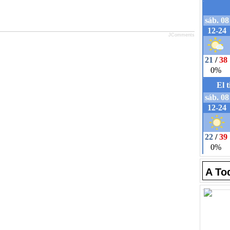
JComments
A To