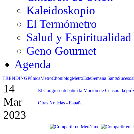
Kaleidoskopio
El Termómetro
Salud y Espiritualidad
Geno Gourmet
Agenda
TRENDING
Púnica
Metro
Choniblog
MetroEste
Semana Santa
Sucesos
14
El Congreso debatirá la Moción de Censura la pr
Mar
Otras Noticias
-
España
2023