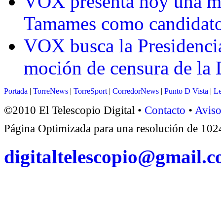
VOX presenta hoy una m
Tamames como candidat
VOX busca la Presidencia
moción de censura de la
Portada
|
TorreNews
|
TorreSport
|
CorredorNews
|
Punto D Vista
|
Le
©2010 El Telescopio Digital •
Contacto
•
Aviso
Página Optimizada para una resolución de 1
digitaltelescopio@gmail.