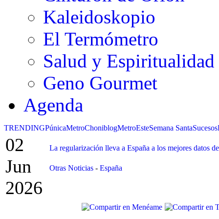
Kaleidoskopio
El Termómetro
Salud y Espiritualidad
Geno Gourmet
Agenda
TRENDING
Púnica
Metro
Choniblog
MetroEste
Semana Santa
Sucesos
02
La regularización lleva a España a los mejores datos d
Jun
Otras Noticias
-
España
2026