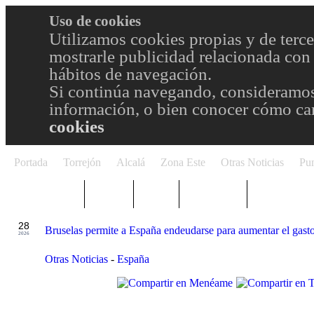
Uso de cookies
Utilizamos cookies propias y de terce
mostrarle publicidad relacionada con 
hábitos de navegación.
Si continúa navegando, consideramos
información, o bien conocer cómo cam
cookies
Portada
Torrejón
Alcalá
Zona Este
Otras Noticias
Pun
TRENDING
Púnica
Metro
Choniblog
MetroEste
MAY
28
Bruselas permite a España endeudarse para aumentar el gast
2026
Otras Noticias
-
España