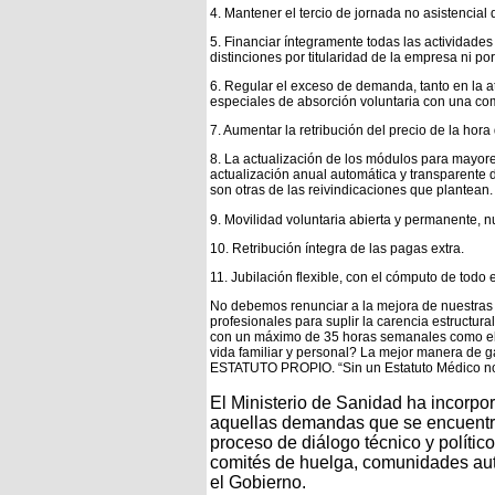
4. Mantener el tercio de jornada no asistencial 
5. Financiar íntegramente todas las actividades 
distinciones por titularidad de la empresa ni po
6. Regular el exceso de demanda, tanto en la a
especiales de absorción voluntaria con una c
7. Aumentar la retribución del precio de la hora
8. La actualización de los módulos para mayore
actualización anual automática y transparente
son otras de las reivindicaciones que plantean.
9. Movilidad voluntaria abierta y permanente, n
10. Retribución íntegra de las pagas extra.
11. Jubilación flexible, con el cómputo de todo e
No debemos renunciar a la mejora de nuestras 
profesionales para suplir la carencia estructur
con un máximo de 35 horas semanales como el r
vida familiar y personal? La mejor manera de ga
ESTATUTO PROPIO. “Sin un Estatuto Médico no
El Ministerio de Sanidad ha incorpo
aquellas demandas que se encuentra
proceso de diálogo técnico y polític
comités de huelga, comunidades autó
el Gobierno.