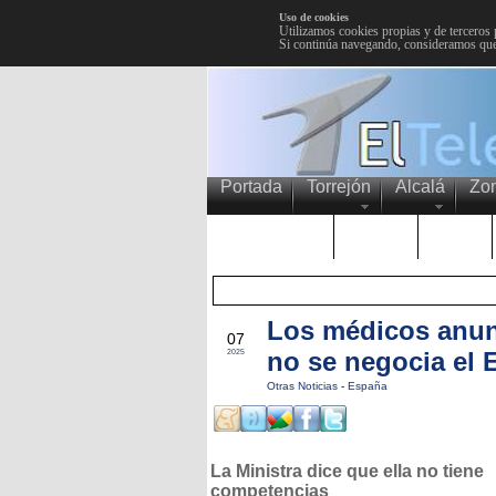
Uso de cookies
Utilizamos cookies propias y de terceros 
Si continúa navegando, consideramos que
Portada
Torrejón
Alcalá
Zo
TRENDING
Púnica
Metro
Los médicos anunc
DIC
07
no se negocia el 
2025
Otras Noticias
-
España
La Ministra dice que ella no tiene
competencias