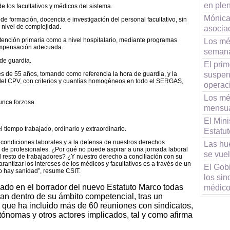
en ple
de los facultativos y médicos del sistema.
Mónica
de formación, docencia e investigación del personal facultativo, sin
r nivel de complejidad.
asocia
tención primaria como a nivel hospitalario, mediante programas
Los mé
ompensación adecuada.
semana
 de guardia.
El prim
suspen
s de 55 años, tomando como referencia la hora de guardia, y la
 del CPV, con criterios y cuantías homogéneos en todo el SERGAS,
operac
Los mé
unca forzosa.
mensua
El Min
l tiempo trabajado, ordinario y extraordinario.
Estatu
condiciones laborales y a la defensa de nuestros derechos
Las hu
al de profesionales. ¿Por qué no puede aspirar a una jornada laboral
se vuel
esto de trabajadores? ¿Y nuestro derecho a conciliación con su
rantizar los intereses de los médicos y facultativos es a través de un
El Gob
 hay sanidad”, resume CSIT.
los sin
rado en el borrador del nuevo Estatuto Marco todas
médic
n dentro de su ámbito competencial, tras un
o que ha incluido más de 60 reuniones con sindicatos,
nomas y otros actores implicados, tal y como afirma