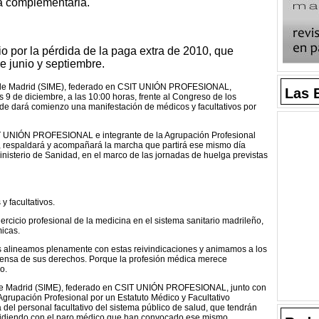
a complementaria.
 por la pérdida de la paga extra de 2010, que
 junio y septiembre.
os de Madrid (SIME), federado en CSIT UNIÓN PROFESIONAL,
Las 
 9 de diciembre, a las 10:00 horas, frente al Congreso de los
nde dará comienzo una manifestación de médicos y facultativos por
T UNIÓN PROFESIONAL e integrante de la Agrupación Profesional
, respaldará y acompañará la marcha que partirá ese mismo día
nisterio de Sanidad, en el marco de las jornadas de huelga previstas
y facultativos.
ercicio profesional de la medicina en el sistema sanitario madrileño,
icas.
ineamos plenamente con estas reivindicaciones y animamos a los
efensa de sus derechos. Porque la profesión médica merece
o.
 de Madrid (SIME), federado en CSIT UNIÓN PROFESIONAL, junto con
Agrupación Profesional por un Estatuto Médico y Facultativo
el personal facultativo del sistema público de salud, que tendrán
oincidiendo con el paro médico que han convocado ese mismo