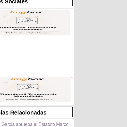
s Sociales
cias Relacionadas
 García aprueba el Estatuto Marco