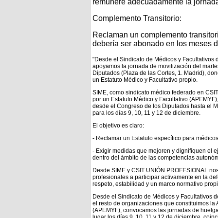
remunere adecuadamente la jornad
Complemento Transitorio:
Reclaman un complemento transitorio
debería ser abonado en los meses de
"Desde el Sindicato de Médicos y Facultativ
apoyamos la jornada de movilización del martes
Diputados (Plaza de las Cortes, 1. Madrid), do
un Estatuto Médico y Facultativo propio.
SIME, como sindicato médico federado en CSI
por un Estatuto Médico y Facultativo (APEMYF)
desde el Congreso de los Diputados hasta el Mi
para los días 9, 10, 11 y 12 de diciembre.
El objetivo es claro:
- Reclamar un Estatuto específico para médicos 
- Exigir medidas que mejoren y dignifiquen el ej
dentro del ámbito de las competencias autonóm
Desde SIME y CSIT UNIÓN PROFESIONAL nos al
profesionales a participar activamente en la d
respeto, estabilidad y un marco normativo propi
Desde el Sindicato de Médicos y Facultativos
el resto de organizaciones que constituimos la 
(APEMYF), convocamos las jornadas de huelga d
lugar los días 9, 10, 11 y 12 de diciembre, c