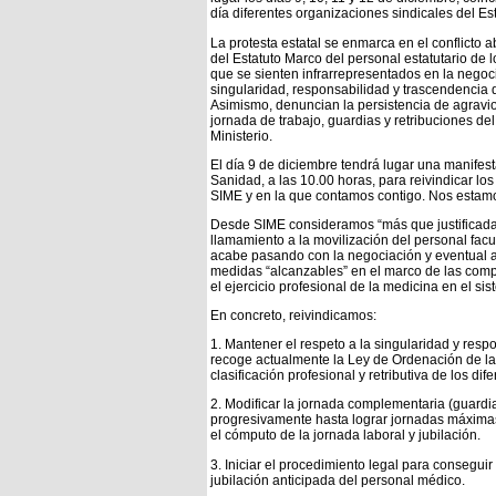
día diferentes organizaciones sindicales del Es
La protesta estatal se enmarca en el conflicto a
del Estatuto Marco del personal estatutario de 
que se sienten infrarrepresentados en la nego
singularidad, responsabilidad y trascendencia de
Asimismo, denuncian la persistencia de agravios
jornada de trabajo, guardias y retribuciones de
Ministerio.
El día 9 de diciembre tendrá lugar una manifes
Sanidad, a las 10.00 horas, para reivindicar lo
SIME y en la que contamos contigo. Nos estamo
Desde SIME consideramos “más que justificada”
llamamiento a la movilización del personal fa
acabe pasando con la negociación y eventual a
medidas “alcanzables” en el marco de las comp
el ejercicio profesional de la medicina en el si
En concreto, reivindicamos:
1. Mantener el respeto a la singularidad y respo
recoge actualmente la Ley de Ordenación de la
clasificación profesional y retributiva de los d
2. Modificar la jornada complementaria (guardia
progresivamente hasta lograr jornadas máximas
el cómputo de la jornada laboral y jubilación.
3. Iniciar el procedimiento legal para conseguir
jubilación anticipada del personal médico.