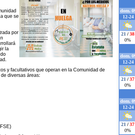
omunidad
a que se
trada por
un
rollará
ir la
ido
ad.
cos y facultativos que operan en la Comunidad de
 de diversas áreas:
(FSE)