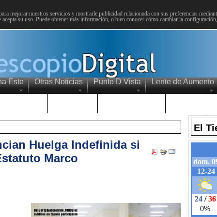
para mejorar nuestros servicios y mostrarle publicidad relacionada con sus preferencias mediante
 acepta su uso. Puede obtener más información, o bien conocer cómo cambiar la configuración
na Este
Otras Noticias
Punto D Vista
Lente de Aumento
Choniblog
MetroEste
Semana Santa
Sucesos
El T
ian Huelga Indefinida si
Estatuto Marco