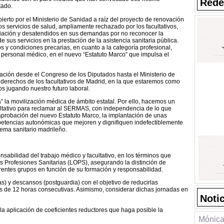
Rede
tado.
bierto por el Ministerio de Sanidad a raíz del proyecto de renovación
los servicios de salud, ampliamente rechazado por los facultativos,
ciación y desatendidos en sus demandas por no reconocer la
 sus servicios en la prestación de la asistencia sanitaria pública.
 y condiciones precarias, en cuanto a la categoría profesional,
l personal médico, en el nuevo “Estatuto Marco” que impulsa el
tación desde el Congreso de los Diputados hasta el Ministerio de
s derechos de los facultativos de Madrid, en la que estaremos como
s jugando nuestro futuro laboral.
 la movilización médica de ámbito estatal. Por ello, hacemos un
cultativo para reclamar al SERMAS, con independencia de lo que
probación del nuevo Estatuto Marco, la implantación de unas
etencias autonómicas que mejoren y dignifiquen indefectiblemente
stema sanitario madrileño.
nsabilidad del trabajo médico y facultativo, en los términos que
s Profesiones Sanitarias (LOPS), asegurando la distinción de
iferentes grupos en función de su formación y responsabilidad.
s) y descansos (postguardia) con el objetivo de reducirlas
 de 12 horas consecutivas. Asimismo, considerar dichas jornadas en
Noti
 la aplicación de coeficientes reductores que haga posible la
Mónica