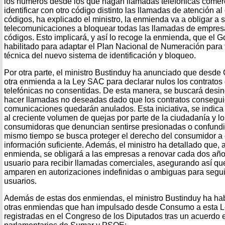
los números desde los que hagan llamadas telefónicas comer
identificar con otro código distinto las llamadas de atención al
códigos, ha explicado el ministro, la enmienda va a obligar a 
telecomunicaciones a bloquear todas las llamadas de empresa
códigos. Esto implicará, y así lo recoge la enmienda, que el 
habilitado para adaptar el Plan Nacional de Numeración para f
técnica del nuevo sistema de identificación y bloqueo.
Por otra parte, el ministro Bustinduy ha anunciado que des
otra enmienda a la Ley SAC para declarar nulos los contratos
telefónicas no consentidas. De esta manera, se buscará desin
hacer llamadas no deseadas dado que los contratos conseguid
comunicaciones quedarán anulados. Esta iniciativa, se indi
al creciente volumen de quejas por parte de la ciudadanía y l
consumidoras que denuncian sentirse presionadas o confundid
mismo tiempo se busca proteger el derecho del consumidor a d
información suficiente. Además, el ministro ha detallado que, 
enmienda, se obligará a las empresas a renovar cada dos año
usuario para recibir llamadas comerciales, asegurando así q
amparen en autorizaciones indefinidas o ambiguas para segui
usuarios.
Además de estas dos enmiendas, el ministro Bustinduy ha ha
otras enmiendas que han impulsado desde Consumo a esta 
registradas en el Congreso de los Diputados tras un acuerdo e