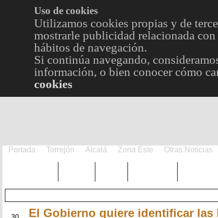
Uso de cookies
Utilizamos cookies propias y de terce
mostrarle publicidad relacionada con 
hábitos de navegación.
Si continúa navegando, consideramos
información, o bien conocer cómo cam
cookies
Portada
Torrejón
Alcalá
Zona Este
Otras Noticias
TRENDING
Púnica
Metro
Choniblog
MetroEst
El Gobierno quiere identificar las
MAY
30