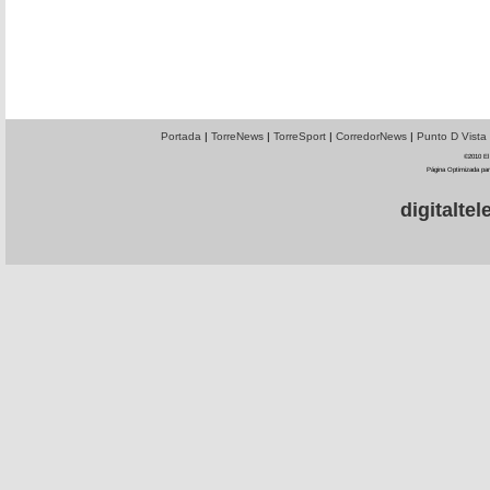
Portada
|
TorreNews
|
TorreSport
|
CorredorNews
|
Punto D Vista
©2010 El 
Página Optimizada par
digitalt