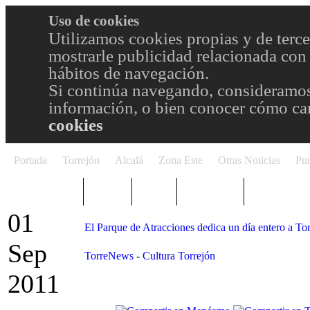
Uso de cookies
Utilizamos cookies propias y de terce
mostrarle publicidad relacionada con 
hábitos de navegación.
Si continúa navegando, consideramos
información, o bien conocer cómo cam
cookies
Portada
Torrejón
Alcalá
Zona Este
Otras Noticias
Pun
TRENDING
Púnica
Metro
Choniblog
MetroEste
01
El Parque de Atracciones dedica un día entero a To
Sep
TorreNews
-
Cultura Torrejón
2011