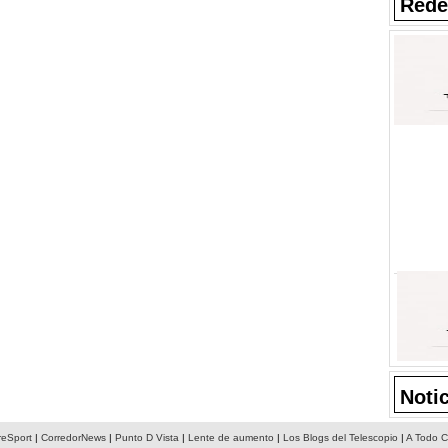
Rede
Noti
reSport
|
CorredorNews
|
Punto D Vista
|
Lente de aumento
|
Los Blogs del Telescopio
|
A Todo C