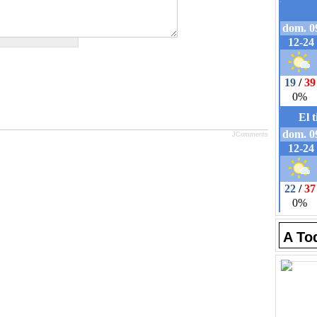
JComments
A To