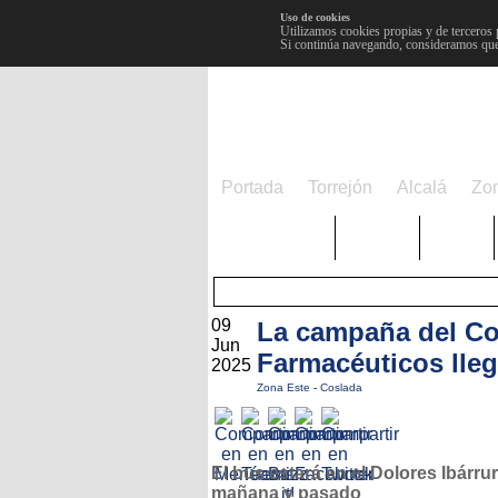
Uso de cookies
Utilizamos cookies propias y de terceros 
Si continúa navegando, consideramos que
Portada
Torrejón
Alcalá
Zo
TRENDING
Púnica
Metro
09
La campaña del Col
Jun
Farmacéuticos lle
2025
Zona Este
-
Coslada
El bus estará en el Dolores Ibárrur
mañana y pasado