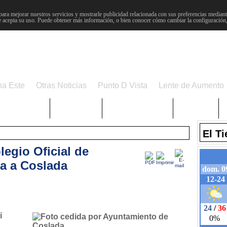
para mejorar nuestros servicios y mostrarle publicidad relacionada con sus preferencias mediante
 acepta su uso. Puede obtener más información, o bien conocer cómo cambiar la configuración
na Este
Otras Noticias
Punto D Vista
Lente de Aumento
Choniblog
MetroEste
Semana Santa
Sucesos
El T
egio Oficial de
ga a Coslada
i