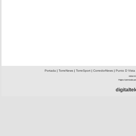
Portada
|
TorreNews
|
TorreSport
|
CorredorNews
|
Punto D Vista
©2010 El 
Página Optimizada par
digitalt