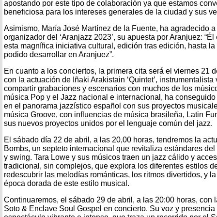
apostando por este tipo de colaboración ya que estamos con
beneficiosa para los intereses generales de la ciudad y sus v
Asimismo, María José Martínez de la Fuente, ha agradecido 
organizador del ‘Aranjazz 2023’, su apuesta por Aranjuez: “Él
esta magnífica iniciativa cultural, edición tras edición, hasta 
podido desarrollar en Aranjuez”.
En cuanto a los conciertos, la primera cita será el viernes 21 d
con la actuación de Iñaki Arakistain ‘Quintet’, instrumentalist
compartir grabaciones y escenarios con muchos de los músic
música Pop y el Jazz nacional e internacional, ha conseguido 
en el panorama jazzístico español con sus proyectos musicale
música Groove, con influencias de música brasileña, Latin Fu
sus nuevos proyectos unidos por el lenguaje común del jazz.
El sábado día 22 de abril, a las 20,00 horas, tendremos la ac
Bombs, un septeto internacional que revitaliza estándares del
y swing. Tara Lowe y sus músicos traen un jazz cálido y acces
tradicional, sin complejos, que explora los diferentes estilos de
redescubrir las melodías románticas, los ritmos divertidos, y la
época dorada de este estilo musical.
Continuaremos, el sábado 29 de abril, a las 20:00 horas, con 
Soto & Enclave Soul Gospel en concierto. Su voz y presencia 