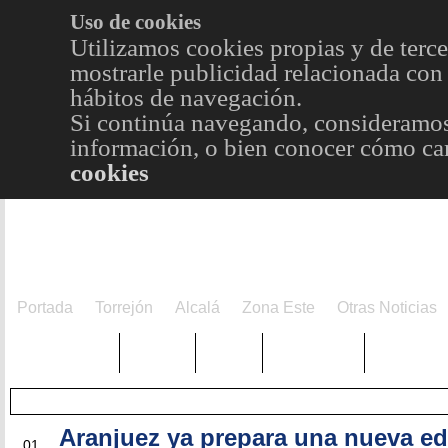
Uso de cookies
Utilizamos cookies propias y de terce
mostrarle publicidad relacionada con 
hábitos de navegación.
Si continúa navegando, consideramos
información, o bien conocer cómo cam
cookies
Portada
Torrejón
Alcalá
Zona Este
Otras Noticias
TRENDING
Púnica
Metro
Choniblog
MetroEst
Aranjuez ya prepara una nueva ed
MAR
01