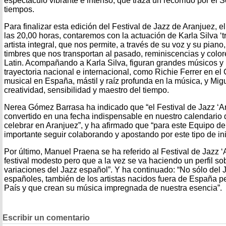
espectáculo vibrante e intenso, que traza un recorrido por el 
tiempos.
Para finalizar esta edición del Festival de Jazz de Aranjuez, e
las 20,00 horas, contaremos con la actuación de Karla Silva ‘tr
artista integral, que nos permite, a través de su voz y su pian
timbres que nos transportan al pasado, reminiscencias y colo
Latin. Acompañando a Karla Silva, figuran grandes músicos y
trayectoria nacional e internacional, como Richie Ferrer en el 
musical en España, mástil y raíz profunda en la música, y Migu
creatividad, sensibilidad y maestro del tiempo.
Nerea Gómez Barrasa ha indicado que “el Festival de Jazz ‘A
convertido en una fecha indispensable en nuestro calendario d
celebrar en Aranjuez”, y ha afirmado que “para este Equipo d
importante seguir colaborando y apostando por este tipo de inic
Por último, Manuel Praena se ha referido al Festival de Jazz 
festival modesto pero que a la vez se va haciendo un perfil so
variaciones del Jazz español”. Y ha continuado: “No sólo del
españoles, también de los artistas nacidos fuera de España p
País y que crean su música impregnada de nuestra esencia”.
Escribir un comentario