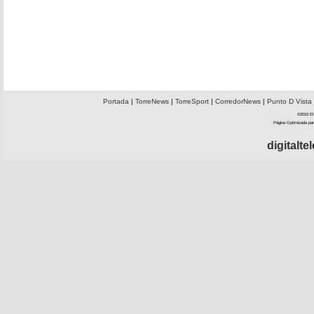
Portada
|
TorreNews
|
TorreSport
|
CorredorNews
|
Punto D Vista
©2010 El 
Página Optimizada par
digitalt