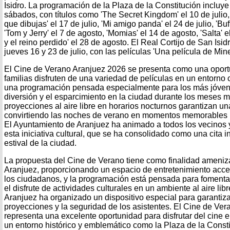
Isidro. La programación de la Plaza de la Constitución incluy
sábados, con títulos como 'The Secret Kingdom' el 10 de julio
que dibujas' el 17 de julio, 'Mi amigo panda' el 24 de julio, 'Buff
'Tom y Jerry' el 7 de agosto, 'Momias' el 14 de agosto, 'Salta'
y el reino perdido' el 28 de agosto. El Real Cortijo de San Isi
jueves 16 y 23 de julio, con las películas 'Una película de Minecr
El Cine de Verano Aranjuez 2026 se presenta como una oport
familias disfruten de una variedad de películas en un entorno c
una programación pensada especialmente para los más jóve
diversión y el esparcimiento en la ciudad durante los meses m
proyecciones al aire libre en horarios nocturnos garantizan un
convirtiendo las noches de verano en momentos memorables p
El Ayuntamiento de Aranjuez ha animado a todos los vecinos y 
esta iniciativa cultural, que se ha consolidado como una cita i
estival de la ciudad.
La propuesta del Cine de Verano tiene como finalidad ameniza
Aranjuez, proporcionando un espacio de entretenimiento acces
los ciudadanos, y la programación está pensada para fomentar 
el disfrute de actividades culturales en un ambiente al aire li
Aranjuez ha organizado un dispositivo especial para garantiza
proyecciones y la seguridad de los asistentes. El Cine de Ve
representa una excelente oportunidad para disfrutar del cine en 
un entorno histórico y emblemático como la Plaza de la Const