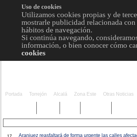
Uso de cookies
Utilizamos cookies propias y de terce
mostrarle publicidad relacionada con 
hábitos de navegación.
Si continúa navegando, consideramos
información, o bien conocer cómo cam
cookies
Portada
Torrejón
Alcalá
Zona Este
Otras Noticias
TRENDING
Púnica
Metro
Choniblog
MetroEst
FEB
Aranjuez reasfaltará de forma urgente las calles afect
17