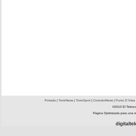
Portada
|
TorreNews
|
TorreSport
|
CorredorNews
|
Punto D Vista
©2010 El Telesco
Página Optimizada para una 
digitalt