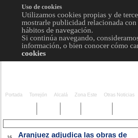
Uso de cookies
Utilizamos cookies propias y de terce
mostrarle publicidad relacionada con 
hábitos de navegación.
Si continúa navegando, consideramos
información, o bien conocer cómo cam
cookies
Portada
Torrejón
Alcalá
Zona Este
Otras Noticias
TRENDING
Púnica
Metro
Choniblog
MetroEst
Aranjuez adjudica las obras de
FEB
16