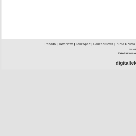
Portada
|
TorreNews
|
TorreSport
|
CorredorNews
|
Punto D Vista
©2010 El 
Página Optimizada par
digitalt