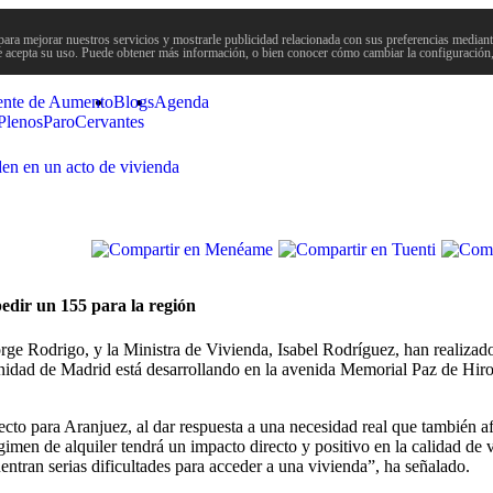
para mejorar nuestros servicios y mostrarle publicidad relacionada con sus preferencias mediante
 acepta su uso. Puede obtener más información, o bien conocer cómo cambiar la configuración
ente de Aumento
Blogs
Agenda
Plenos
Paro
Cervantes
n en un acto de vivienda
pedir un 155 para la región
e Rodrigo, y la Ministra de Vivienda, Isabel Rodríguez, han realizado 
idad de Madrid está desarrollando en la avenida Memorial Paz de Hir
ecto para Aranjuez, al dar respuesta a una necesidad real que también af
égimen de alquiler tendrá un impacto directo y positivo en la calidad de
entran serias dificultades para acceder a una vivienda”, ha señalado.