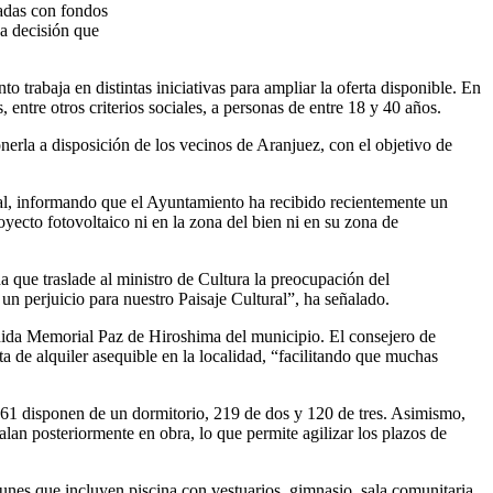
iadas con fondos
na decisión que
rabaja en distintas iniciativas para ampliar la oferta disponible. En
 entre otros criterios sociales, a personas de entre 18 y 40 años.
erla a disposición de los vecinos de Aranjuez, con el objetivo de
al, informando que el Ayuntamiento ha recibido recientemente un
ecto fotovoltaico ni en la zona del bien ni en su zona de
a que traslade al ministro de Cultura la preocupación del
un perjuicio para nuestro Paisaje Cultural”, ha señalado.
ida Memorial Paz de Hiroshima del municipio. El consejero de
a de alquiler asequible en la localidad, “facilitando que muchas
 61 disponen de un dormitorio, 219 de dos y 120 de tres. Asimismo,
talan posteriormente en obra, lo que permite agilizar los plazos de
munes que incluyen piscina con vestuarios, gimnasio, sala comunitaria,