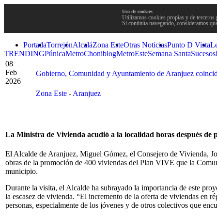
Uso de cookies
Utilizamos cookies propias y de terceros 
Si continúa navegando, consideramos que
Portada
Torrejón
Alcalá
Zona Este
Otras Noticias
Punto D Vista
L
TRENDING
Púnica
Metro
Choniblog
MetroEste
Semana Santa
Sucesos
08
Feb
Gobierno, Comunidad y Ayuntamiento de Aranjuez coincide
2026
Zona Este
-
Aranjuez
La Ministra de Vivienda acudió a la localidad horas después de 
El Alcalde de Aranjuez, Miguel Gómez, el Consejero de Vivienda, Jorg
obras de la promoción de 400 viviendas del Plan VIVE que la Comun
municipio.
Durante la visita, el Alcalde ha subrayado la importancia de este proy
la escasez de vivienda. “El incremento de la oferta de viviendas en r
personas, especialmente de los jóvenes y de otros colectivos que encu