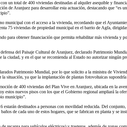
con un total de 400 viviendas destinadas al alquiler asequible y financ
ión de Aranjuez para desarrollar esta actuación, destacando que “es u
ipio”.
unicipal con el acceso a la vivienda, recordando que el Ayuntamiento t
nta 75 viviendas de propiedad municipal en el barrio de Agfa, dirigidas,
do para obtener financiación que permita rehabilitar más vivienda y pon
 defensa del Paisaje Cultural de Aranjuez, declarado Patrimonio Mundi
a ciudad, y en el que se recomienda al Estado no autorizar ningún proy
larados Patrimonio Mundial, por lo que solicito a la ministra de Viviend
la situación, ya que la implantación de plantas fotovoltaicas supondría 
oción de 400 viviendas del Plan Vive en Aranjuez, ubicada en la aven
oy estos nuevos pisos con los que el Gobierno regional ampliará la ofert
pio municipio”.
16 estarán destinados a personas con movilidad reducida. Del conjunto,
s baños de cada uno de estos hogares, que se fabrican en planta y se ins
a de recarga para vehículos eléctricos) y trasteros, además de zonas co