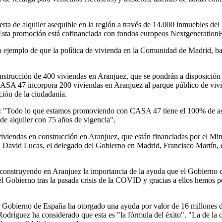
 de alquiler asequible en la región a través de 14.000 inmuebles del Pl
. Esta promoción está cofinanciada con fondos europeos Nextgeneration
ejemplo de que la política de vivienda en la Comunidad de Madrid, basa
strucción de 400 viviendas en Aranjuez, que se pondrán a disposición d
ASA 47 incorpora 200 viviendas en Aranjuez al parque público de viv
ción de la ciudadanía.
as: "Todo lo que estamos promoviendo con CASA 47 tiene el 100% de ase
de alquiler con 75 años de vigencia".
iviendas en construcción en Aranjuez, que están financiadas por el Min
avid Lucas, el delegado del Gobierno en Madrid, Francisco Martín, el s
án construyendo en Aranjuez la importancia de la ayuda que el Gobierno
 del Gobierno tras la pasada crisis de la COVID y gracias a ellos hemos 
 el Gobierno de España ha otorgado una ayuda por valor de 16 millones d
. Rodríguez ha considerado que esta es "la fórmula del éxito". "La de la 