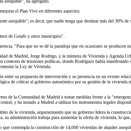
da asequible", ha agregado.
ejorar el Plan Vive en diferentes aspectos:
ente asequible"; es decir, que nadie tenga que destinar más del 30% de 
inos de Getafe y otros municipios".
sparencia. "Para que no se dé la paradoja que en ocasiones se producen 
nidad de Madrid, Jorge Rodrigo, y la ministra de Vivienda y Agenda Urb
contexto de tensiones políticas, donde Rodríguez había manifestado su 
ementar la Ley de Vivienda.
ón entre su propuesta de intervención y su presencia en un evento relac
ógica de criticar al gobierno autonómico por su gestión de la vivienda 
ierno de la Comunidad de Madrid a tomar medidas frente a la "emergenci
central, y ha instado a Madrid a utilizar los instrumentos legales dispon
ito de la vivienda, argumentando que su gobierno lidera la construcció
su administración trabaja para aumentar la oferta de vivienda, lo que, s
o que contempla la construcción de 14,000 viviendas de alquiler asequi