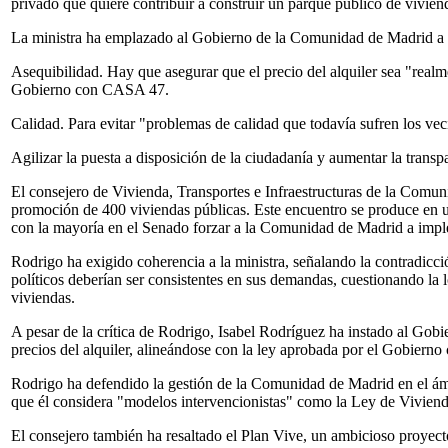
privado que quiere contribuir a construir un parque público de vivien
La ministra ha emplazado al Gobierno de la Comunidad de Madrid a m
Asequibilidad. Hay que asegurar que el precio del alquiler sea "realm
Gobierno con CASA 47.
Calidad. Para evitar "problemas de calidad que todavía sufren los vec
Agilizar la puesta a disposición de la ciudadanía y aumentar la tran
El consejero de Vivienda, Transportes e Infraestructuras de la Comu
promoción de 400 viviendas públicas. Este encuentro se produce en un 
con la mayoría en el Senado forzar a la Comunidad de Madrid a impl
Rodrigo ha exigido coherencia a la ministra, señalando la contradicci
políticos deberían ser consistentes en sus demandas, cuestionando la l
viviendas.
A pesar de la crítica de Rodrigo, Isabel Rodríguez ha instado al Gob
precios del alquiler, alineándose con la ley aprobada por el Gobierno 
Rodrigo ha defendido la gestión de la Comunidad de Madrid en el ámb
que él considera "modelos intervencionistas" como la Ley de Vivienda, 
El consejero también ha resaltado el Plan Vive, un ambicioso proyect