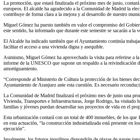
La promoción, que estará finalizada el próximo mes de junio, contará 
europeos. El alcalde ha agradecido a la Comunidad de Madrid la elecc
contribuye de forma clara a la mejora y al desarrollo de nuestro munic
Miguel Gómez ha puesto también en valor el compromiso del Gobierno m
este sentido, ha informado que durante este semestre se sacarán a la ve
El Alcalde ha indicado también que el Ayuntamiento continúa trabajan
facilitar el acceso a una vivienda digna y asequible.
Asimismo, Miguel Gómez ha aprovechado la visita para referirse a la
informe de la UNESCO que supone un respaldo a la reivindicación de l
amortiguamiento.
“Corresponde al Ministerio de Cultura la protección de los bienes dec
Ayuntamiento de Aranjuez ante esta cuestión. Es necesario reconducir 
La Comunidad de Madrid finalizará el próximo mes de junio una prom
Vivienda, Transportes e Infraestructuras, Jorge Rodrigo, ha visitado h
familias y jóvenes puedan desarrollar sus proyectos de vida en el pro
Esta urbanización contará con un total de 400 inmuebles, de los que 
en esta actuación, “la construcción industrializada está presente en lo
ejecución”.
Igualmente, los futuros inquilinos dispondrán de plazas de garaje (un