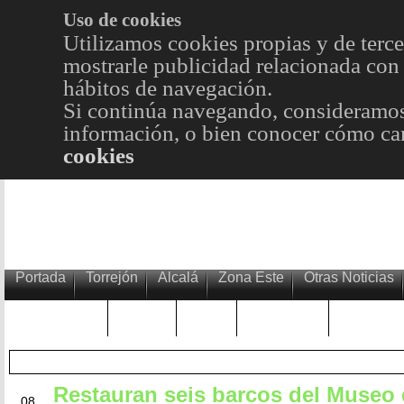
Uso de cookies
Utilizamos cookies propias y de terce
mostrarle publicidad relacionada con 
hábitos de navegación.
Si continúa navegando, consideramos
información, o bien conocer cómo cam
cookies
Portada
Torrejón
Alcalá
Zona Este
Otras Noticias
TRENDING
Púnica
Metro
Choniblog
MetroEst
Restauran seis barcos del Museo 
FEB
08