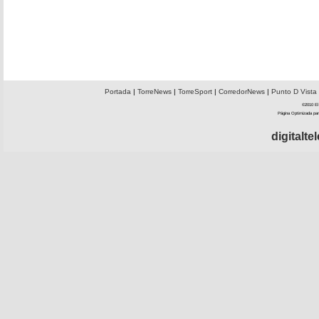
Portada
|
TorreNews
|
TorreSport
|
CorredorNews
|
Punto D Vista
©2010 El 
Página Optimizada par
digitalt