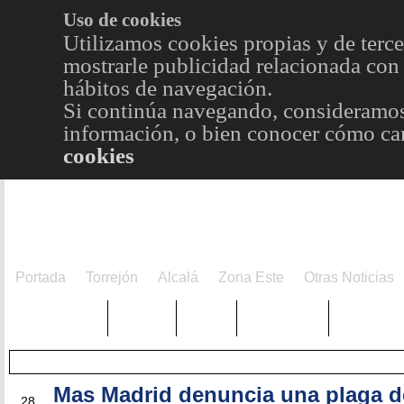
Uso de cookies
Utilizamos cookies propias y de terce
mostrarle publicidad relacionada con 
hábitos de navegación.
Si continúa navegando, consideramos
información, o bien conocer cómo cam
cookies
Portada
Torrejón
Alcalá
Zona Este
Otras Noticias
TRENDING
Púnica
Metro
Choniblog
MetroEst
Mas Madrid denuncia una plaga d
ENE
28