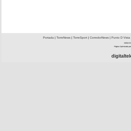
Portada
|
TorreNews
|
TorreSport
|
CorredorNews
|
Punto D Vista
©2010 El 
Página Optimizada par
digitalt