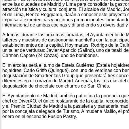
entre las ciudades de Madrid y Lima para consolidar la gastr
atracción turística y cultural conjunta. El alcalde de Madrid, J
el de Lima, Renzo Reggiardo, darán a conocer este proyecto 
impulsará experiencias y acciones promocionales fomentando
internacional de ambas cocinas y difundiendo su diversidad y 
Además, durante las próximas jornadas, el Ayuntamiento de Ma
talleres y muestras de gastronomía madrileña con la participa
establecimientos de la capital. Hoy martes, Rodrigo de la Call
un taller de verduras; Javier Aparicio (Salino), uno de tataki 
Carmen Capote (24 Onzas), uno de bombones.
El miércoles será el turno de Estela Gutiérrez (Estela hojaldres
hojaldres; Carlo Griffo (Quinqué), con uno de verdinas con be
degustación de Smartrentals Group que presentará tres conc
diferentes en el corazón de Madrid. Además, los tres días del
degustación de chocolate con churros de San Ginés.
El Ayuntamiento de Madrid también patrocina la ponencia que
chef de DiverXO, el único restaurante de la capital reconocido 
y el Premio Ciudad de Madrid a la pastelería y panadería mad
por la concejala delegada de Turismo, Almudena Maíllo, el pr
enero en el escenario Fusion Pastry.