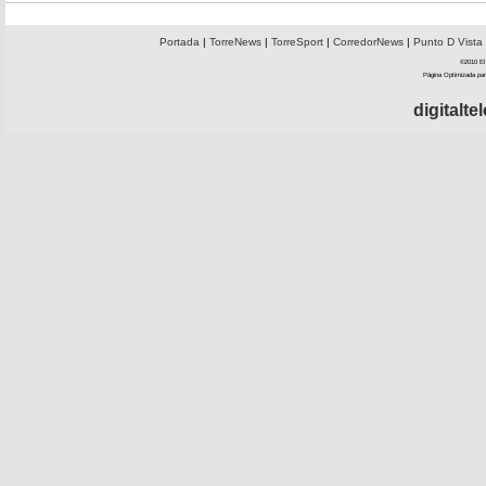
Portada
|
TorreNews
|
TorreSport
|
CorredorNews
|
Punto D Vista
©2010 El 
Página Optimizada par
digitalt