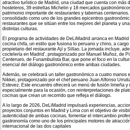
atractivo turístico de Madrid, una ciudad que cuenta con más 
hosteleros, 39 estrellas Michelin y 18 mercados gastronómico
patrimonio importante de restaurantes y tabernas centenarios.
consolidado como uno de los grandes epicentros gastronómi
restaurantes que se sitúan entre los mejores del planeta y un
distintas culturas.
El programa de actividades de DeLiMadrid arranca en Madrid 
cocina chifa, un estilo que fusiona lo peruano y chino, a carg
propietario del restaurante Ají y Sillao. La jornada incluye, ade
coctelería en Madrid’, protagonizado por Manuel Muñoz, de P
Centenaro, de Funambulista Bar, que pone el foco en la cultur
esencial del diálogo gastronómico entre ambas ciudades.
Además, se celebrará un taller gastronómico a cuatro manos 
Nikkei, protagonizado por el chef peruano Juan Alfonso Urrutia
Estevez. Este encuentro ofrecerá un menú de fusión limeña y
especialmente para la ocasión, con reinterpretaciones de pl
cocinas que crean un recorrido que refleja el diálogo.
A lo largo de 2026, DeLiMadrid impulsará experiencias, acci
proyectos conjuntos en Madrid y Lima con el objetivo de visibil
autenticidad de ambas cocinas, fomentar el intercambio profes
gastronomía como uno de los principales motores de atracción 
internacional de las dos capitales