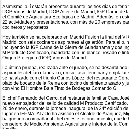
Asimismo, allí estarán presentes durante los tres días de feria
DOP Vinos de Madrid, DOP Aceite de Madrid, IGP Carne de l
el Comité de Agricultura Ecológica de Madrid. Además, en est
22 actividades y presentaciones, con más de 20 empresas par
cocineros y reposteros.
Hoy también se ha celebrado en Madrid Fusión la final del VI
Madrid, con seis cocineros aspirantes al galardón. Para ello,
incluyendo la IGP Carne de la Sierra de Guadarrama y dos ingr
M Producto Certificado, maridada con un blanco, rosado o tin
Origen Protegida (DOP) Vinos de Madrid.
La última prueba, realizada ante el jurado, se ha desarrollado
aspirantes debían elaborar o, en su caso, terminar y emplatar 
se ha alzado con el triunfo Carlos López, del restaurante Corra
plato de bocado de la Reina con tocino de pimiento asado y
con vino El Hombre Bala Tinto de Bodegas Comando G.
El chef Fernando del Cerro, del restaurante familiar Casa Jo
nuevo embajador del sello de calidad M Producto Certificado,
26 de enero, durante la jornada inaugural de la 24ª edición d
lugar en IFEMA. Al acto ha asistido el Alcalde de Aranjuez, 
ha querido acompañar al chef en este reconocimiento, que le 
consejero de Medio Ambiente, Agricultura e Interior de la Co