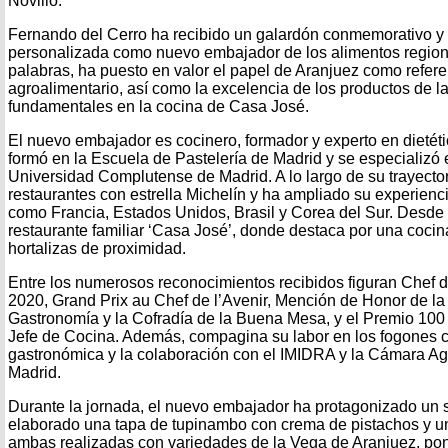
Novillo.
Fernando del Cerro ha recibido un galardón conmemorativo y 
personalizada como nuevo embajador de los alimentos regiona
palabras, ha puesto en valor el papel de Aranjuez como refer
agroalimentario, así como la excelencia de los productos de l
fundamentales en la cocina de Casa José.
El nuevo embajador es cocinero, formador y experto en dietétic
formó en la Escuela de Pastelería de Madrid y se especializó en
Universidad Complutense de Madrid. A lo largo de su trayecto
restaurantes con estrella Michelín y ha ampliado su experienc
como Francia, Estados Unidos, Brasil y Corea del Sur. Desde 
restaurante familiar ‘Casa José’, donde destaca por una coci
hortalizas de proximidad.
Entre los numerosos reconocimientos recibidos figuran Chef 
2020, Grand Prix au Chef de l’Avenir, Mención de Honor de l
Gastronomía y la Cofradía de la Buena Mesa, y el Premio 100 
Jefe de Cocina. Además, compagina su labor en los fogones c
gastronómica y la colaboración con el IMIDRA y la Cámara A
Madrid.
Durante la jornada, el nuevo embajador ha protagonizado un
elaborado una tapa de tupinambo con crema de pistachos y una 
ambas realizadas con variedades de la Vega de Aranjuez, poni