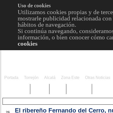
Uso de cookies
Utilizamos cookies propias y de terce
mostrarle publicidad relacionada con 
hábitos de navegación.
Si continúa navegando, consideramos
información, o bien conocer cómo cam
cookies
Portada
Torrejón
Alcalá
Zona Este
Otras Noticias
TRENDING
Púnica
Metro
Choniblog
MetroEst
El ribereño Fernando del Cerro, 
ENE
26