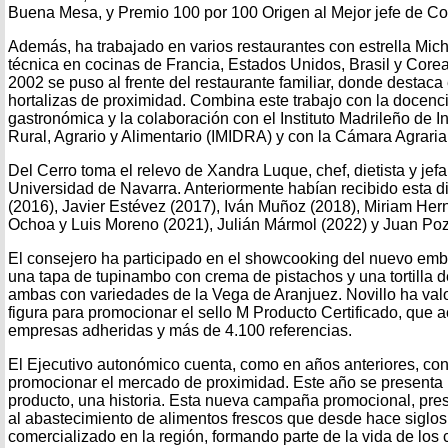
Buena Mesa, y Premio 100 por 100 Origen al Mejor jefe de Co
Además, ha trabajado en varios restaurantes con estrella Mic
técnica en cocinas de Francia, Estados Unidos, Brasil y Corea
2002 se puso al frente del restaurante familiar, donde destaca
hortalizas de proximidad. Combina este trabajo con la docenci
gastronómica y la colaboración con el Instituto Madrileño de I
Rural, Agrario y Alimentario (IMIDRA) y con la Cámara Agraria
Del Cerro toma el relevo de Xandra Luque, chef, dietista y jefa
Universidad de Navarra. Anteriormente habían recibido esta d
(2016), Javier Estévez (2017), Iván Muñoz (2018), Miriam Her
Ochoa y Luis Moreno (2021), Julián Mármol (2022) y Juan Poz
El consejero ha participado en el showcooking del nuevo emb
una tapa de tupinambo con crema de pistachos y una tortilla 
ambas con variedades de la Vega de Aranjuez. Novillo ha valo
figura para promocionar el sello M Producto Certificado, que
empresas adheridas y más de 4.100 referencias.
El Ejecutivo autonómico cuenta, como en años anteriores, con
promocionar el mercado de proximidad. Este año se presenta
producto, una historia. Esta nueva campaña promocional, pres
al abastecimiento de alimentos frescos que desde hace siglos
comercializado en la región, formando parte de la vida de los