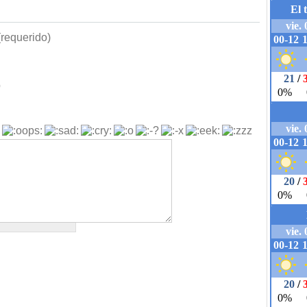
requerido)
b