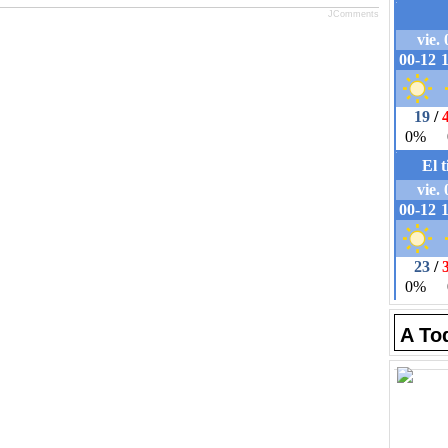
JComments
A To