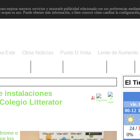
para mejorar nuestros servicios y mostrarle publicidad relacionada con sus preferencias mediante
 acepta su uso. Puede obtener más información, o bien conocer cómo cambiar la configuración
na Este
Otras Noticias
Punto D Vista
Lente de Aumento
Choniblog
MetroEste
Semana Santa
Sucesos
El T
 instalaciones
Colegio Litterator
dromo o
que los