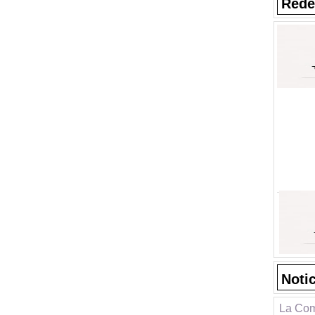
Rede
Noti
La Com