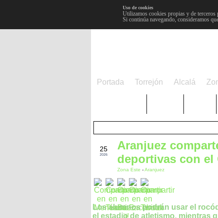
Uso de cookies
Utilizamos cookies propias y de terceros 
Si continúa navegando, consideramos que
Portada
Torrejón
Alcalá
Zo
TRENDING
Púnica
Metro
Aranjuez comparte
ENE
25
deportivas con el 
2026
Zona Este
-
Aranjuez
Los alumnos podrán usar el rocó
el estadio de atletismo, mientras 