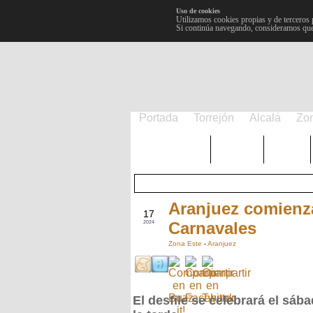
Uso de cookies
Utilizamos cookies propias y de terceros 
Si continúa navegando, consideramos que
Portada
Torrejón
Alcalá
Zo
TRENDING
Púnica
Metro
Aranjuez comienza
ENE
17
Carnavales
2024
Zona Este
-
Aranjuez
El desfile se celebrará el sáb