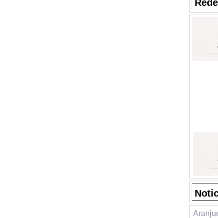
Rede
Noti
Aranjue