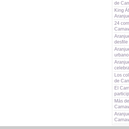
de Car
King Áf
Aranju
24 comp
Carnav
Aranju
desfile
Aranju
urbano
Aranju
celebr
Los col
de Car
El Car
partici
Más de 
Carnav
Aranju
Carnav