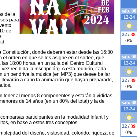
s de la
ases para
evento
 10 de
s
ad.
la Constitución, donde deberán estar desde las 16:30
 el orden en que se les asigne en el sorteo, que
a las 18:00 horas, en un aula del Centro Cultural
vez recibida la inscripción). A esta reunión, cada
en un pendrive la música (en MP3) que desee bailar
ue llevarán a cabo la animación que hayan preparado,
nutos.
n tener al menos 8 componentes y estarán divididas
 menores de 14 años (en un 80% del total) y la de
comparsas participantes en la modalidad Infantil y
tos, en base a estos tres conceptos:
omplejidad del diseño, vistosidad, colorido, riqueza de