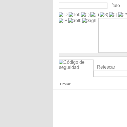
Título
Refescar
Enviar