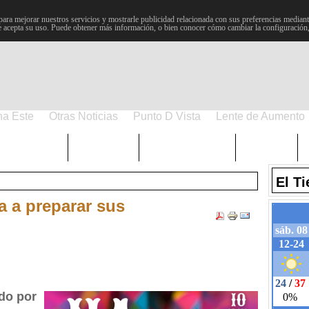
para mejorar nuestros servicios y mostrarle publicidad relacionada con sus preferencias mediante
 acepta su uso. Puede obtener más información, o bien conocer cómo cambiar la configuración
na Este
Otras Noticias
Punto D Vista
Lente de Aumento
Choniblog
MetroEste
Semana Santa
Sucesos
El T
 a preparar sus
ado por