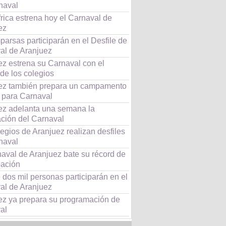
naval
rica estrena hoy el Carnaval de
ez
arsas participarán en el Desfile de
al de Aranjuez
ez estrena su Carnaval con el
 de los colegios
ez también prepara un campamento
 para Carnaval
ez adelanta una semana la
ación del Carnaval
egios de Aranjuez realizan desfiles
naval
naval de Aranjuez bate su récord de
pación
dos mil personas participarán en el
al de Aranjuez
ez ya prepara su programación de
al