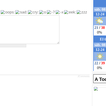
JComments
A To