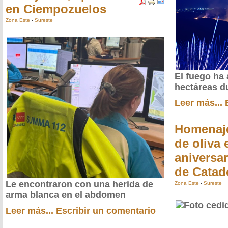
en Ciempozuelos
Zona Este
-
Sureste
El fuego ha 
hectáreas d
Leer más...
Homenaje
de oliva 
aniversar
de Catad
Le encontraron con una herida de
Zona Este
-
Sureste
arma blanca en el abdomen
Leer más...
Escribir un comentario