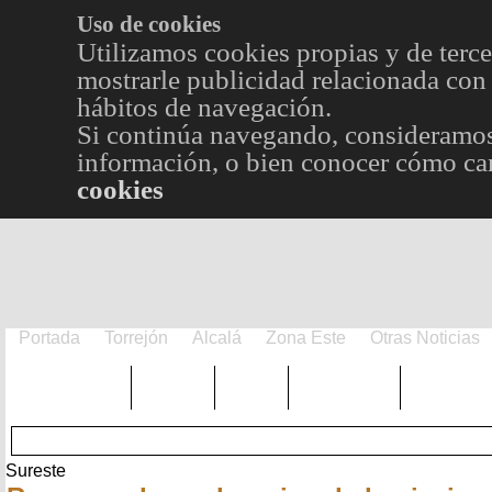
Uso de cookies
Utilizamos cookies propias y de terce
mostrarle publicidad relacionada con 
hábitos de navegación.
Si continúa navegando, consideramos
información, o bien conocer cómo cam
cookies
Portada
Torrejón
Alcalá
Zona Este
Otras Noticias
TRENDING
Púnica
Metro
Choniblog
MetroEst
Sureste