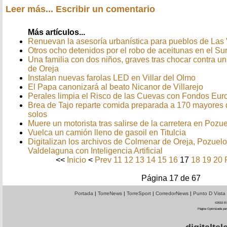
Leer más...
Escribir un comentario
Más artículos...
Renuevan la asesoría urbanística para pueblos de Las 
Otros ocho detenidos por el robo de aceitunas en el Su
Una familia con dos niños, graves tras chocar contra 
de Oreja
Instalan nuevas farolas LED en Villar del Olmo
El Papa canonizará al beato Nicanor de Villarejo
Perales limpia el Risco de las Cuevas con Fondos Eu
Brea de Tajo reparte comida preparada a 170 mayores 
solos
Muere un motorista tras salirse de la carretera en Pozu
Vuelca un camión lleno de gasoil en Titulcia
Digitalizan los archivos de Colmenar de Oreja, Pozuel
Valdelaguna con Inteligencia Artificial
<<
Inicio
<
Prev
11
12
13
14
15
16
17
18
19
20
Página 17 de 67
Portada
|
TorreNews
|
TorreSport
|
CorredorNews
|
Punto D Vista
©2010 El 
Página Optimizada par