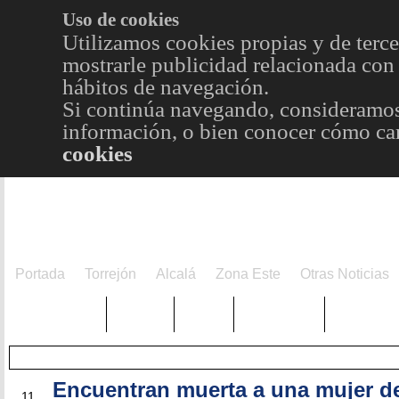
Uso de cookies
Utilizamos cookies propias y de terce
mostrarle publicidad relacionada con 
hábitos de navegación.
Si continúa navegando, consideramos
información, o bien conocer cómo cam
cookies
Portada
Torrejón
Alcalá
Zona Este
Otras Noticias
TRENDING
Púnica
Metro
Choniblog
MetroEst
Encuentran muerta a una mujer d
SEP
11