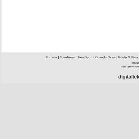
Portada
|
TorreNews
|
TorreSport
|
CorredorNews
|
Punto D Vista
©2010 El 
Página Optimizada par
digitalt