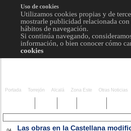
Uso de cookies
Utilizamos cookies propias y de terce
mostrarle publicidad relacionada con 
hábitos de navegación.
Si continúa navegando, consideramos
información, o bien conocer cómo cam
cookies
Portada
Torrejón
Alcalá
Zona Este
Otras Noticias
TRENDING
Púnica
Metro
Choniblog
MetroEst
Las obras en la Castellana modifi
AGO
04