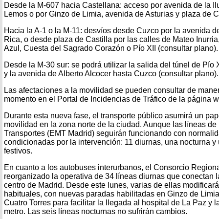
Desde la M-607 hacia Castellana: acceso por avenida de la Il
Lemos o por Ginzo de Limia, avenida de Asturias y plaza de Cas
Hacia la A-1 o la M-11: desvíos desde Cuzco por la avenida de
Rica, o desde plaza de Castilla por las calles de Mateo Inurria
Azul, Cuesta del Sagrado Corazón o Pío XII (consultar plano).
Desde la M-30 sur: se podrá utilizar la salida del túnel de Pío X
y la avenida de Alberto Alcocer hasta Cuzco (consultar plano).
Las afectaciones a la movilidad se pueden consultar de maner
momento en el Portal de Incidencias de Tráfico de la página 
Durante esta nueva fase, el transporte público asumirá un pap
movilidad en la zona norte de la ciudad. Aunque las líneas d
Transportes (EMT Madrid) seguirán funcionando con normalida
condicionadas por la intervención: 11 diurnas, una nocturna y 
festivos.
En cuanto a los autobuses interurbanos, el Consorcio Region
reorganizado la operativa de 34 líneas diurnas que conectan l
centro de Madrid. Desde este lunes, varias de ellas modificar
habituales, con nuevas paradas habilitadas en Ginzo de Limia
Cuatro Torres para facilitar la llegada al hospital de La Paz y 
metro. Las seis líneas nocturnas no sufrirán cambios.