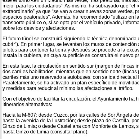
este entorno «en un Madrid más verde, más peatonal, más acces
mejor para los ciudadanos”. Asimismo, ha subrayado que “el r
extraordinario” ya que “se van a crear nuevas zonas verdes, pa
espacios peatonales”. Además, ha recomendado “utilizar en la
transporte público o, si se opta por el vehículo privado, inform
sobre los desvíos y afectaciones.
El futuro túnel se construirá siguiendo la técnica denominada c
cubrir’). En primer lugar, se levantan los muros de contención 
pilotes para contener la tierra y después se procede a la excav
instala la cubierta, en cuya superficie se construirá el nuevo 
En esta fase, la circulación en sentido sur (margen de fincas
dos carriles habilitados, mientras que en sentido norte (fincas
carriles más uno reservado a autobuses, con salida directa al
Paralelamente, se ha activado un plan específico de movilidad 
y medidas para reducir al mínimo las afectaciones al tráfico.
Con el objetivo de facilitar la circulación, el Ayuntamiento ha 
itinerarios alternativos:
Hacia la M-607: desde Cuzco, por las calles de Sor Ángela de
hasta la avenida de la Ilustración; desde plaza de Castilla, po
Ginzo de Limia; o desde Castellana con Monforte de Lemos, s
hasta Ginzo de Limia (consultar plano).