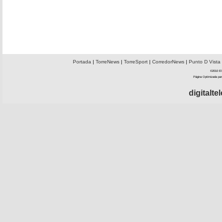
Portada
|
TorreNews
|
TorreSport
|
CorredorNews
|
Punto D Vista
©2010 El 
Página Optimizada par
digitalt