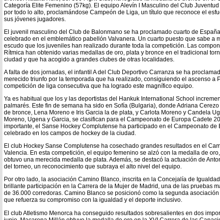
Categoría Elite Femenino (57kg). El equipo Alevín I Masculino del Club Juventu
por todo lo alto, proclamándose Campeón de Liga, un título que reconoce el esfue
sus jóvenes jugadores.
El juvenil masculino del Club de Balonmano se ha proclamado cuarto de Españ
celebrado en el emblemático pabellón Valvanera. Un cuarto puesto que sabe a má
escudo que los juveniles han realizado durante toda la competición. Las compo
Rítmica han obtenido varias medallas de oro, plata y bronce en el tradicional to
ciudad y que ha acogido a grandes clubes de otras localidades.
A falta de dos jornadas, el infantil A del Club Deportivo Carranza se ha procla
merecido triunfo por la temporada que ha realizado, consiguiendo el ascenso a P
competición de liga consecutiva que ha logrado este magnífico equipo.
Ya es habitual que los y las deportistas del Hankuk International School increm
palmarés. Este fin de semana ha sido en Sofía (Bulgaria), donde Adriana Cerezo
de bronce, Lena Moreno e Iris Garcia la de plata, y Carlota Moreno y Candela U
Moreno, Ugena y Garcia, se clasifican para el Campeonato de Europa Cadete 20
importante, el Sanse Hockey Complutense ha participado en el Campeonato de
celebrado en los campos de hockey de la ciudad.
El club Hockey Sanse Complutense ha cosechado grandes resultados en el Ca
Valencia. En esta competición, el equipo femenino se alzó con la medalla de oro
obtuvo una merecida medalla de plata. Además, se destacó la actuación de Anto
del torneo, un reconocimiento que subraya el alto nivel del equipo.
Por otro lado, la asociación Camino Blanco, inscrita en la Concejalía de Igualda
brillante participación en la Carrera de la Mujer de Madrid, una de las pruebas m
de 36.000 corredoras. Camino Blanco se posicionó como la segunda asociación 
que refuerza su compromiso con la igualdad y el deporte inclusivo.
El club Atletismo Menorca ha conseguido resultados sobresalientes en dos impor
junio. Macarena Millán obtuvo la medalla de oro en la XVI Carrera de las Capac