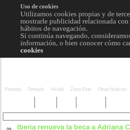
Uso de cookies
Utilizamos cookies propias y de terce
mostrarle publicidad relacionada con 
hábitos de navegación.
Si continúa navegando, consideramos
información, o bien conocer cómo cam
cookies
Portada
Torrejón
Alcalá
Zona Este
Otras Noticias
TRENDING
Púnica
Metro
Choniblog
MetroEst
Iberia renueva la beca a Adriana 
JUN
09