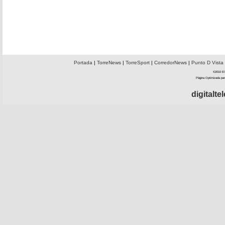
Portada
|
TorreNews
|
TorreSport
|
CorredorNews
|
Punto D Vista
©2010 El 
Página Optimizada par
digitalt