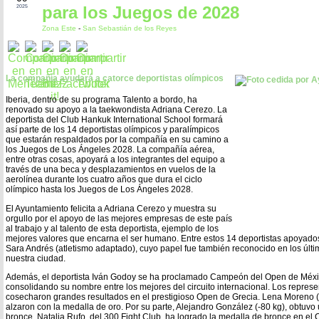
para los Juegos de 2028
2025
Zona Este
-
San Sebastián de los Reyes
La compañía ayudará a catorce deportistas olímpicos
Iberia, dentro de su programa Talento a bordo, ha
renovado su apoyo a la taekwondista Adriana Cerezo. La
deportista del Club Hankuk International School formará
así parte de los 14 deportistas olímpicos y paralímpicos
que estarán respaldados por la compañía en su camino a
los Juegos de Los Ángeles 2028. La compañía aérea,
entre otras cosas, apoyará a los integrantes del equipo a
través de una beca y desplazamientos en vuelos de la
aerolínea durante los cuatro años que dura el ciclo
olímpico hasta los Juegos de Los Ángeles 2028.
El Ayuntamiento felicita a Adriana Cerezo y muestra su
orgullo por el apoyo de las mejores empresas de este país
al trabajo y al talento de esta deportista, ejemplo de los
mejores valores que encarna el ser humano. Entre estos 14 deportistas apoyados
Sara Andrés (atletismo adaptado), cuyo papel fue también reconocido en los últi
nuestra ciudad.
Además, el deportista Iván Godoy se ha proclamado Campeón del Open de México 
consolidando su nombre entre los mejores del circuito internacional. Los repres
cosecharon grandes resultados en el prestigioso Open de Grecia. Lena Moreno (-
alzaron con la medalla de oro. Por su parte, Alejandro González (-80 kg), obtuv
bronce. Natalia Rufo, del 300 Fight Club, ha logrado la medalla de bronce en e