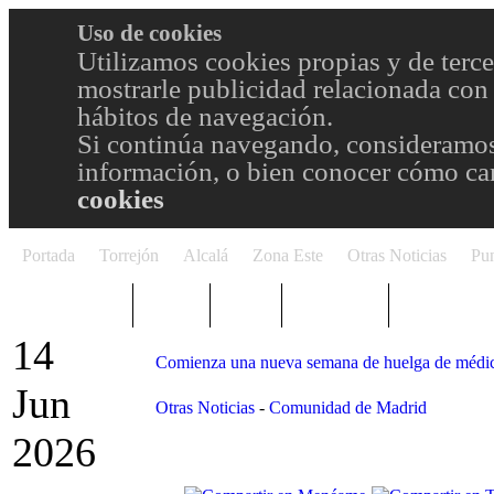
Uso de cookies
Utilizamos cookies propias y de terce
mostrarle publicidad relacionada con 
hábitos de navegación.
Si continúa navegando, consideramos
información, o bien conocer cómo cam
cookies
Portada
Torrejón
Alcalá
Zona Este
Otras Noticias
Pun
TRENDING
Púnica
Metro
Choniblog
MetroEste
14
Comienza una nueva semana de huelga de médi
Jun
Otras Noticias
-
Comunidad de Madrid
2026