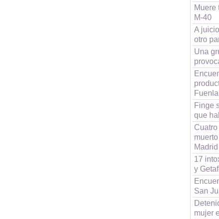
Muere 
M-40
A juic
otro pa
Una grú
provoc
Encuent
produc
Fuenla
Finge s
que ha
Cuatro
muerto 
Madrid
17 into
y Geta
Encuen
San Ju
Detenid
mujer e