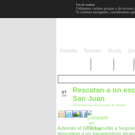
Uso de cookies
Utilizamos cookies propias y de terceros 
Si continúa navegando, consideramos que
Portada
Torrejón
Alcalá
Zo
TRENDING
Púnica
Metro
Rescatan a un esc
JUN
07
San Juan
2026
Otras Noticias
-
Comunidad de Madrid
Además el GERA acudió a Segovi
descolgar a un parapentista atra