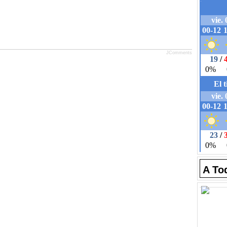
JComments
A To