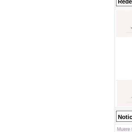
Rede
Noti
Muere 