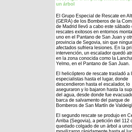
un árbol
El Grupo Especial de Rescate en Al
(GERA) de los Bomberos de la Com
de Madrid llevó a cabo este sábado
rescates exitosos en entornos mont
uno en el Pantano de San Juan y otr
provincia de Segovia, sin que ningu
afectados sufriera lesiones. En la p
intervención, un escalador quedó a
en la zona conocida como la Lancha
Yelmo, en el Pantano de San Juan.
El helicóptero de rescate trasladó a 
especialistas hasta el lugar, donde
descendieron hasta el escalador, lo
aseguraron y lo bajaron hasta la sup
del agua, desde donde fue evacuad
barca de salvamento del parque de
Bomberos de San Martín de Valdeigl
El segundo rescate se produjo en C
Arriba (Segovia), a petición del 112
quedado colgado de un árbol a unos 
movilizaron rápidamente hasta el lu