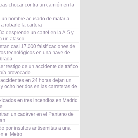
tras chocar contra un camión en la
io un hombre acusado de matar a
ra robarle la cartera
a desprende un cartel en la A-5 y
a un atasco
ran casi 17.000 falsificaciones de
tos tecnológicos en una nave de
brada
er testigo de un accidente de tráfico
bía provocado
 accidentes en 24 horas dejan un
y ocho heridos en las carreteras de
xicados en tres incendios en Madrid
fe
tran un cadáver en el Pantano de
an
o por insultos antisemitas a una
n el Metro