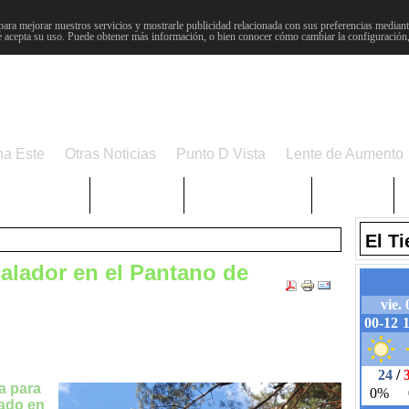
para mejorar nuestros servicios y mostrarle publicidad relacionada con sus preferencias mediante
 acepta su uso. Puede obtener más información, o bien conocer cómo cambiar la configuración
na Este
Otras Noticias
Punto D Vista
Lente de Aumento
Choniblog
MetroEste
Semana Santa
Sucesos
El T
alador en el Pantano de
a para
pado en