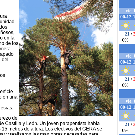
tura
unidad
 dos
añosos,
o en la
no de los
rimera
trapado
 del
los
erficie
o en una
esias.
erezo de
 de Castilla y León. Un joven parapentista había
15 metros de altura. Los efectivos del GERA se
gar y realizaron las maniobras necesarias para