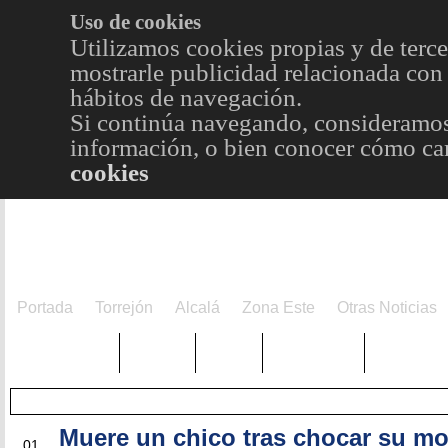
Uso de cookies
Utilizamos cookies propias y de terce
mostrarle publicidad relacionada con 
hábitos de navegación.
Si continúa navegando, consideramos
información, o bien conocer cómo cam
cookies
Portada
Torrejón
Alcalá
Zona Este
Otras Noticias
TRENDING
Púnica
Metro
Choniblog
MetroEst
Muere un chico tras chocar su m
JUN
01