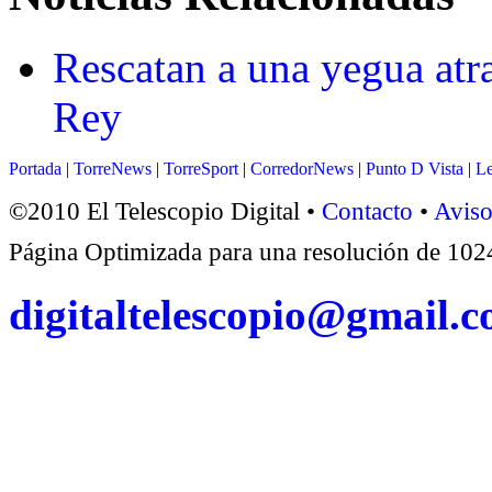
Rescatan a una yegua atr
Rey
Portada
|
TorreNews
|
TorreSport
|
CorredorNews
|
Punto D Vista
|
Le
©2010 El Telescopio Digital •
Contacto
•
Aviso
Página Optimizada para una resolución de 1
digitaltelescopio@gmail.