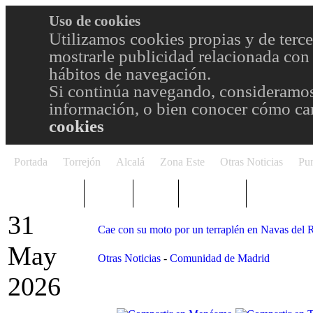
Uso de cookies
Utilizamos cookies propias y de terce
mostrarle publicidad relacionada con 
hábitos de navegación.
Si continúa navegando, consideramos
información, o bien conocer cómo cam
cookies
Portada
Torrejón
Alcalá
Zona Este
Otras Noticias
Pun
TRENDING
Púnica
Metro
Choniblog
MetroEste
31
Cae con su moto por un terraplén en Navas del 
May
Otras Noticias
-
Comunidad de Madrid
2026