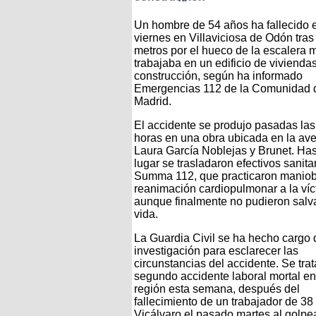
Un hombre de 54 años ha fallecido 
viernes en Villaviciosa de Odón tras
metros por el hueco de la escalera 
trabajaba en un edificio de vivienda
construcción, según ha informado
Emergencias 112 de la Comunidad 
Madrid.
El accidente se produjo pasadas las
horas en una obra ubicada en la av
Laura García Noblejas y Brunet. Has
lugar se trasladaron efectivos sanita
Summa 112, que practicaron maniob
reanimación cardiopulmonar a la víc
aunque finalmente no pudieron salva
vida.
La Guardia Civil se ha hecho cargo 
investigación para esclarecer las
circunstancias del accidente. Se trat
segundo accidente laboral mortal en
región esta semana, después del
fallecimiento de un trabajador de 38
Vicálvaro el pasado martes al golpe