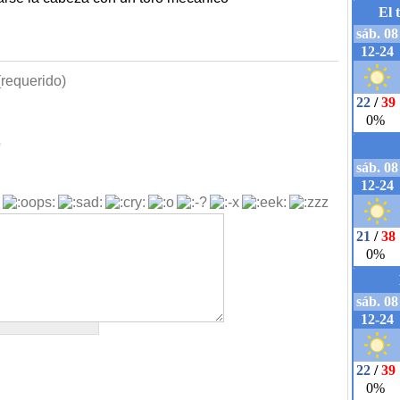
requerido)
b