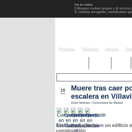
Uso de cookies
Utilizamos cookies propias y de terceros 
Si continúa navegando, consideramos que
Portada
Torrejón
Alcalá
Zo
TRENDING
Púnica
Metro
Muere tras caer p
ABR
18
escalera en Villav
2026
Otras Noticias
-
Comunidad de Madrid
Estaba trabajando en un edificio 
construcción