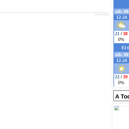
JComments
A To