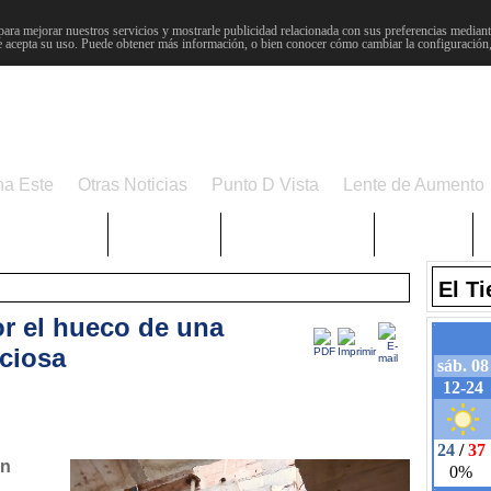
para mejorar nuestros servicios y mostrarle publicidad relacionada con sus preferencias mediante
 acepta su uso. Puede obtener más información, o bien conocer cómo cambiar la configuración
na Este
Otras Noticias
Punto D Vista
Lente de Aumento
Choniblog
MetroEste
Semana Santa
Sucesos
El T
or el hueco de una
iciosa
en