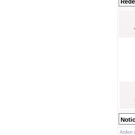
Rede
Noti
Arden 