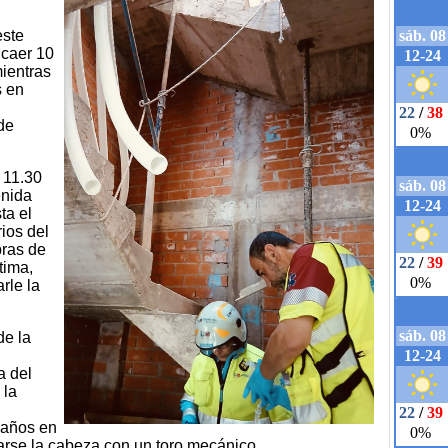
este
 caer 10
mientras
s en
de
 11.30
enida
ta el
rios del
ras de
tima,
rle la
de la
a del
 la
 años en
arse la cabeza con un toro mecánico