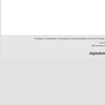
Portada
|
TorreNews
|
TorreSport
|
CorredorNews
|
Punto D Vista
©2010 El 
Página Optimizada par
digitalt