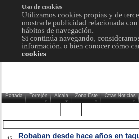
Uso de cookies
Utilizamos cookies propias y de terce
mostrarle publicidad relacionada con 
hábitos de navegación.
Si continúa navegando, consideramos
información, o bien conocer cómo cam
cookies
Portada
Torrejón
Alcalá
Zona Este
Otras Noticias
TRENDING
Púnica
Metro
Choniblog
MetroEst
Robaban desde hace años en taqu
ABR
15