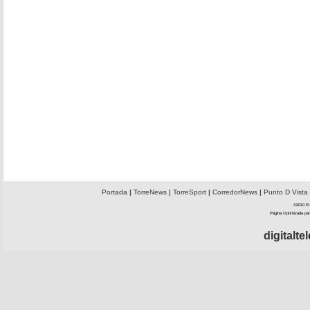
Portada
|
TorreNews
|
TorreSport
|
CorredorNews
|
Punto D Vista
©2010 El 
Página Optimizada par
digitalt