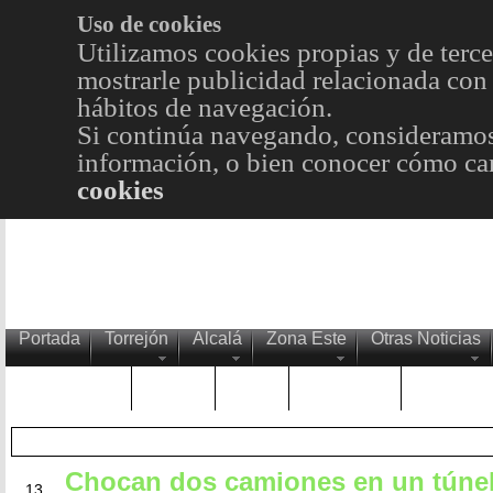
Uso de cookies
Utilizamos cookies propias y de terce
mostrarle publicidad relacionada con 
hábitos de navegación.
Si continúa navegando, consideramos
información, o bien conocer cómo cam
cookies
Portada
Torrejón
Alcalá
Zona Este
Otras Noticias
TRENDING
Púnica
Metro
Choniblog
MetroEst
Chocan dos camiones en un túnel
MAR
13