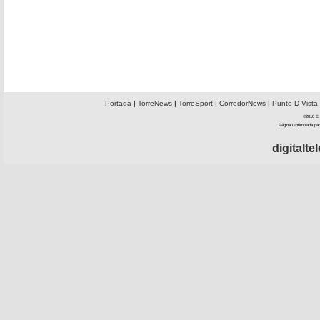
Portada
|
TorreNews
|
TorreSport
|
CorredorNews
|
Punto D Vista
©2010 El 
Página Optimizada par
digitalt