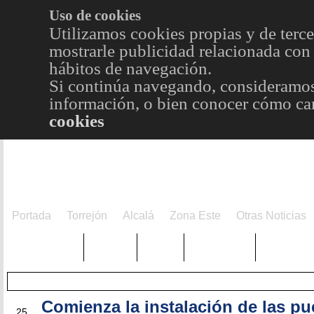
Uso de cookies
Utilizamos cookies propias y de terce
mostrarle publicidad relacionada con 
hábitos de navegación.
Si continúa navegando, consideramos
información, o bien conocer cómo cam
cookies
Portada
Torrejón
Alcalá
Zona Este
Otras Noticias
TRENDING
Púnica
Metro
Choniblog
MetroEst
Comienza la instalación de las pu
ENE
25