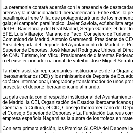
La ceremonia contará además con la presencia de destacadas f
prensa y la institucionalidad iberoamericana. Entre ellas, la pe
paralímpica Irene Villa, que protagonizará uno de los moment
gala; el campeón paralímpico; Javier Saviola, exfutbolista arge
del FC Barcelona y del Real Madrid, Sergio Garrote; el direct
EFE, Luis Villarejo; Mariano de Paco, Consejero de Turismo, 
Comunidad de Madrid, Antonio Garamendi, Presidente de CEOE
Área delegada del Deporte del Ayuntamiento de Madrid; el Pr
Superior de Deportes, José Manuel Rodríguez Uribes, el Direc
de ONU Turismo, Ion Vilcu; Presidentes de diferentes Federa
o el exseleccionador nacional de voleibol José Miguel Serrato
También asistirán representantes institucionales de la Organ
Iberoamericanos (OEI) y los ministerios de Deporte de Ecuado
carácter internacional, integrador y transformador de unos pr
proyectar el deporte iberoamericano al mundo.
La gala cuenta con el respaldo institucional del Ayuntamient
de Madrid, la OEI, Organización de Estados Iberoamericanos 
Ciencia y la Cultura, el CID, Consejo Iberoamericano del Dep
el Consejo Superior de Deportes y La Fundación Laureus como
empresa española Nagami es la autora de los trofeos en materi
Con esta primera edición, los Premios GLORIA del Deporte 