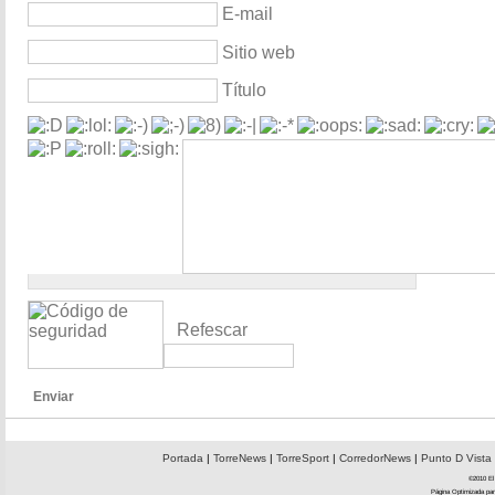
E-mail
Sitio web
Título
Refescar
Enviar
Portada
|
TorreNews
|
TorreSport
|
CorredorNews
|
Punto D Vista
©2010 El 
Página Optimizada par