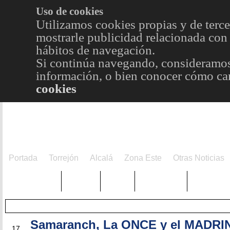
Uso de cookies
Utilizamos cookies propias y de terce
mostrarle publicidad relacionada con 
hábitos de navegación.
Si continúa navegando, consideramos
información, o bien conocer cómo cam
cookies
Portada
Torrejón
Alcalá
Zona Este
Otras Noticias
TRENDING
Púnica
Metro
Choniblog
MetroEst
Samaranch, La ONCE y el MADRI
JUN
17