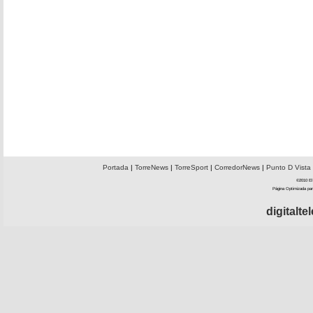
Portada
|
TorreNews
|
TorreSport
|
CorredorNews
|
Punto D Vista
©2010 El 
Página Optimizada par
digitalt