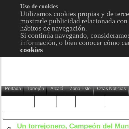
Uso de cookies
Utilizamos cookies propias y de terce
mostrarle publicidad relacionada con 
hábitos de navegación.
Si continúa navegando, consideramos
información, o bien conocer cómo cam
cookies
Portada
Torrejón
Alcalá
Zona Este
Otras Noticias
TRENDING
Púnica
Metro
Choniblog
MetroEst
Un torrejonero, Campeón del Mu
JUN
29