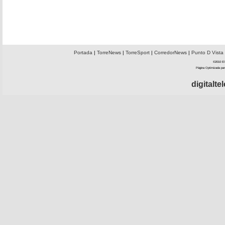
Portada
|
TorreNews
|
TorreSport
|
CorredorNews
|
Punto D Vista
©2010 El 
Página Optimizada par
digitalt