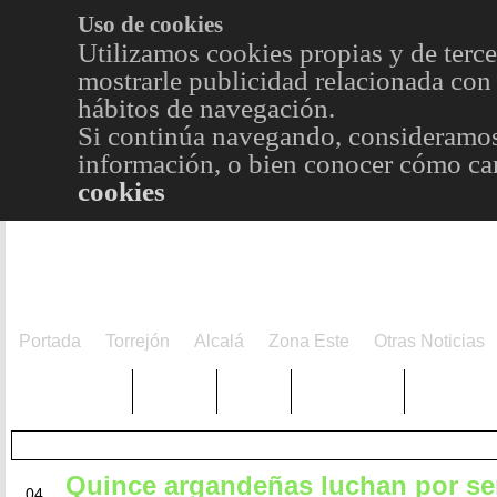
Uso de cookies
Utilizamos cookies propias y de terce
mostrarle publicidad relacionada con 
hábitos de navegación.
Si continúa navegando, consideramos
información, o bien conocer cómo cam
cookies
Portada
Torrejón
Alcalá
Zona Este
Otras Noticias
TRENDING
Púnica
Metro
Choniblog
MetroEst
Quince argandeñas luchan por ser
JUL
04