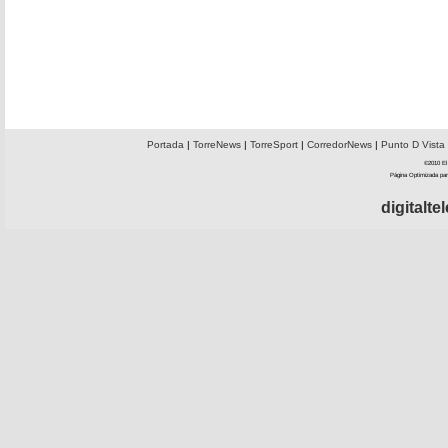
Portada
|
TorreNews
|
TorreSport
|
CorredorNews
|
Punto D Vista
©2010 El 
Página Optimizada par
digitalt