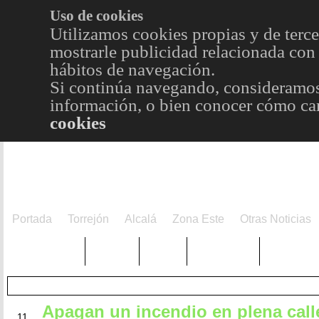
Uso de cookies
Utilizamos cookies propias y de terce
mostrarle publicidad relacionada con 
hábitos de navegación.
Si continúa navegando, consideramos
información, o bien conocer cómo cam
cookies
Portada
Torrejón
Alcalá
Zona Este
Otras Noticias
TRENDING
Púnica
Metro
Choniblog
MetroEst
Apagan un incendio en plena call
JUN
11