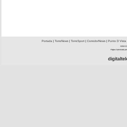
Portada
|
TorreNews
|
TorreSport
|
CorredorNews
|
Punto D Vista
©2010 El 
Página Optimizada par
digitalt