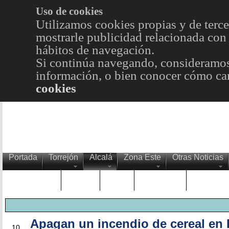
Uso de cookies
Utilizamos cookies propias y de terce
mostrarle publicidad relacionada con 
hábitos de navegación.
Si continúa navegando, consideramos
información, o bien conocer cómo cam
cookies
Portada
Torrejón
Alcalá
Zona Este
Otras Noticias
TRENDING
Púnica
Metro
Choniblog
MetroEst
Apagan un incendio de cereal en
JUN
10