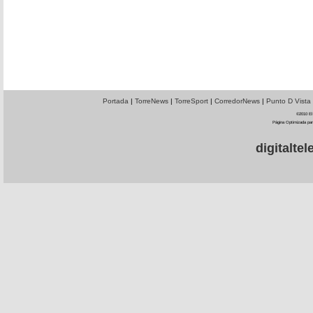
Portada
|
TorreNews
|
TorreSport
|
CorredorNews
|
Punto D Vista
©2010 El 
Página Optimizada par
digitalt